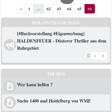
«
1
…
62
63
64
65
66
BEKANNTMACHUNGEN
[#Buchvorstellung #Eigenwerbung]
HALDENFEUER - Düsterer Thriller aus dem
Ruhrgebiet
1
2
THEMEN
Wer kann helfen ?
Suche 1400 und Heidelberg von WMF