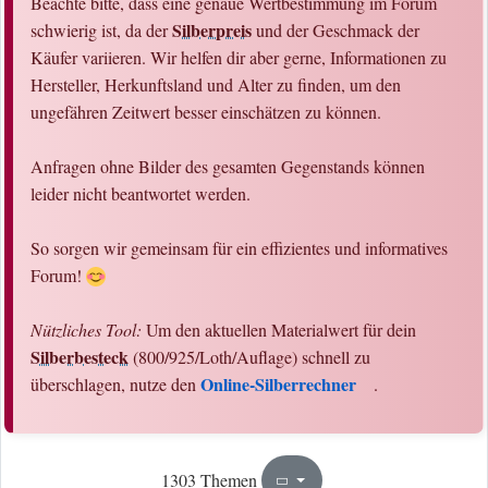
Beachte bitte, dass eine genaue Wertbestimmung im Forum
Silberpreis
schwierig ist, da der
und der Geschmack der
Käufer variieren. Wir helfen dir aber gerne, Informationen zu
Hersteller, Herkunftsland und Alter zu finden, um den
ungefähren Zeitwert besser einschätzen zu können.
Anfragen ohne Bilder des gesamten Gegenstands können
leider nicht beantwortet werden.
So sorgen wir gemeinsam für ein effizientes und informatives
Forum!
Nützliches Tool:
Um den aktuellen Materialwert für dein
Silberbesteck
(800/925/Loth/Auflage) schnell zu
Online-Silberrechner
überschlagen, nutze den
.
66
66
1303 Themen
Seite
von