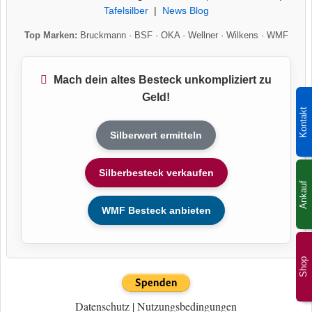
Tafelsilber
|
News Blog
Top Marken:
Bruckmann
·
BSF
·
OKA
·
Wellner
·
Wilkens
·
WMF
Mach dein altes Besteck unkompliziert zu
Geld!
Kontakt
Silberwert ermitteln
Silberbesteck verkaufen
Ankauf
WMF Besteck anbieten
Shop
Datenschutz
|
Nutzungsbedingungen