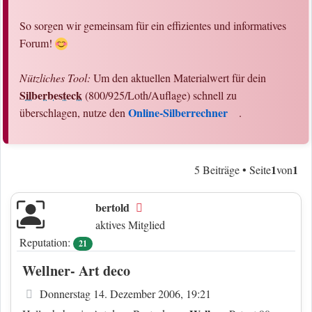
So sorgen wir gemeinsam für ein effizientes und informatives
Forum!
Nützliches Tool:
Um den aktuellen Materialwert für dein
Silberbesteck
(800/925/Loth/Auflage) schnell zu
Online-Silberrechner
überschlagen, nutze den
.
1
1
5 Beiträge • Seite
von
bertold
Offline
aktives Mitglied
Reputation:
21
Wellner- Art deco
Beitrag
Donnerstag 14. Dezember 2006, 19:21