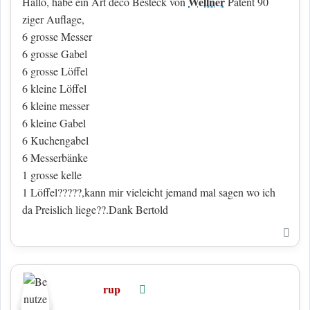
Wellner
Hallo, habe ein Art deco Besteck von
Patent 90
ziger Auflage,
6 grosse Messer
6 grosse Gabel
6 grosse Löffel
6 kleine Löffel
6 kleine messer
6 kleine Gabel
6 Kuchengabel
6 Messerbänke
1 grosse kelle
1 Löffel?????,kann mir vieleicht jemand mal sagen wo ich
da Preislich liege??.Dank Bertold
Nac
rup
Online