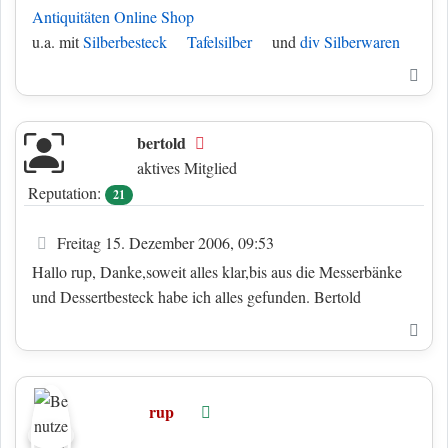
Antiquitäten Online Shop
u.a. mit
Silberbesteck
Tafelsilber
und
div Silberwaren
Nac
bertold
Offline
aktives Mitglied
Reputation:
21
Beitrag
Freitag 15. Dezember 2006, 09:53
Hallo rup, Danke,soweit alles klar,bis aus die Messerbänke
und Dessertbesteck habe ich alles gefunden. Bertold
Nac
rup
Online