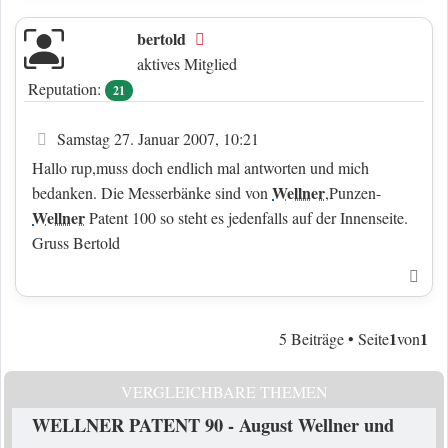
bertold
Offline
aktives Mitglied
Reputation:
21
Beitrag
Samstag 27. Januar 2007, 10:21
Hallo rup,muss doch endlich mal antworten und mich
Wellner
bedanken. Die Messerbänke sind von
,Punzen-
Wellner
Patent 100 so steht es jedenfalls auf der Innenseite.
Gruss Bertold
Nac
1
1
5 Beiträge • Seite
von
VERGLEICHBARE THEMEN
WELLNER PATENT 90 - August Wellner und