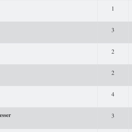
Antwor
1
Antwor
3
Antwor
2
Antwor
2
Antwor
4
esser
Antwor
3