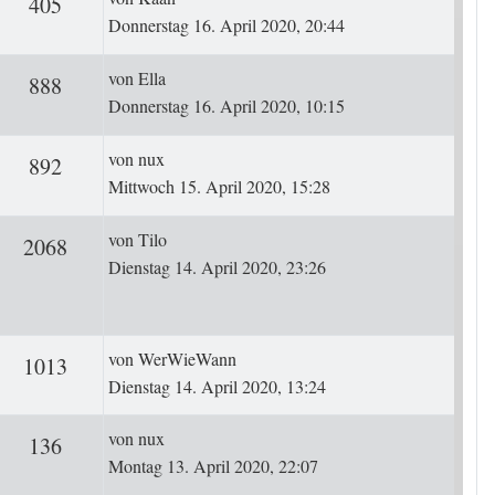
ten
Zugriffe
405
Donnerstag 16. April 2020, 20:44
Letzter Beitrag
von
Ella
ten
Zugriffe
888
Donnerstag 16. April 2020, 10:15
Letzter Beitrag
von
nux
ten
Zugriffe
892
Mittwoch 15. April 2020, 15:28
Letzter Beitrag
von
Tilo
rten
Zugriffe
2068
Dienstag 14. April 2020, 23:26
Letzter Beitrag
von
WerWieWann
ten
Zugriffe
1013
Dienstag 14. April 2020, 13:24
Letzter Beitrag
von
nux
ten
Zugriffe
136
Montag 13. April 2020, 22:07