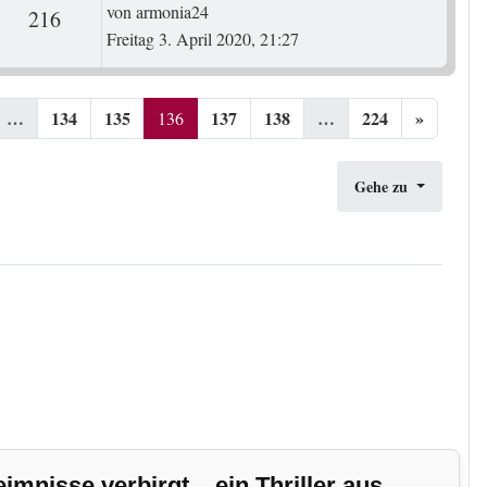
Letzter Beitrag
von
armonia24
ten
Zugriffe
216
Freitag 3. April 2020, 21:27
…
134
135
137
138
…
224
»
136
Gehe zu
nisse verbirgt... ein Thriller aus