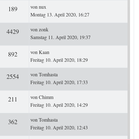
Letzter Beitrag
von
nux
ten
Zugriffe
189
Montag 13. April 2020, 16:27
Letzter Beitrag
von
zonk
ten
Zugriffe
4429
Samstag 11. April 2020, 19:37
Letzter Beitrag
von
Kaan
ten
Zugriffe
892
Freitag 10. April 2020, 18:29
Letzter Beitrag
von
Tomhasta
ten
Zugriffe
2554
Freitag 10. April 2020, 17:33
Letzter Beitrag
von
Chimm
ten
Zugriffe
211
Freitag 10. April 2020, 14:29
Letzter Beitrag
von
Tomhasta
ten
Zugriffe
362
Freitag 10. April 2020, 12:43