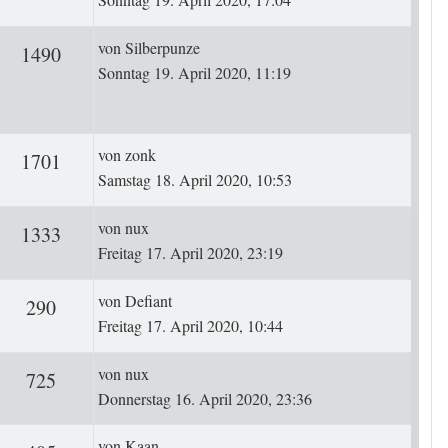
Letzter Beitrag
von
Silberpunze
rten
Zugriffe
1490
Sonntag 19. April 2020, 11:19
Letzter Beitrag
von
zonk
ten
Zugriffe
1701
Samstag 18. April 2020, 10:53
Letzter Beitrag
von
nux
ten
Zugriffe
1333
Freitag 17. April 2020, 23:19
Letzter Beitrag
von
Defiant
ten
Zugriffe
290
Freitag 17. April 2020, 10:44
Letzter Beitrag
von
nux
ten
Zugriffe
725
Donnerstag 16. April 2020, 23:36
Letzter Beitrag
von
Kaan