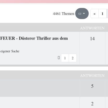
«
1
136
224
4461 Themen
Seite
von
ANTWORTEN
FEUER - Düsterer Thriller aus dem
Antwo
14
 eigener Sache
1
2
ANTWORTEN
Antwor
5
Antwor
2