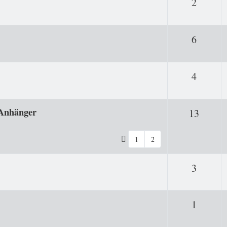
Antwor
2
Antwor
6
Antwor
4
-Anhänger
Antwo
13
1
2
Antwor
3
Antwor
1