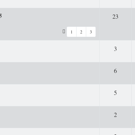
5
Antwo
23
1
2
3
Antwor
3
Antwor
6
Antwor
5
Antwor
2