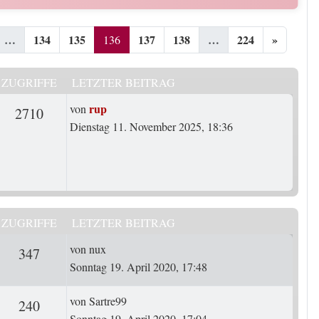
…
134
135
137
138
…
224
»
136
ZUGRIFFE
LETZTER BEITRAG
Letzter Beitrag
rup
von
rten
Zugriffe
2710
Dienstag 11. November 2025, 18:36
ZUGRIFFE
LETZTER BEITRAG
Letzter Beitrag
von
nux
ten
Zugriffe
347
Sonntag 19. April 2020, 17:48
Letzter Beitrag
von
Sartre99
ten
Zugriffe
240
Sonntag 19. April 2020, 17:04