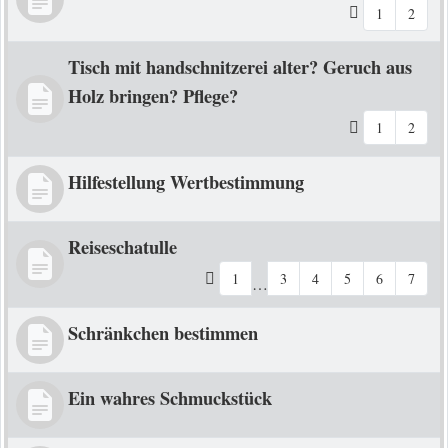
1
2
Tisch mit handschnitzerei alter? Geruch aus
Holz bringen? Pflege?
1
2
Hilfestellung Wertbestimmung
Reiseschatulle
1
3
4
5
6
7
…
Schränkchen bestimmen
Ein wahres Schmuckstück