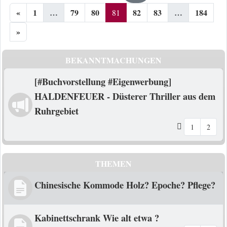
«
1
…
79
80
82
83
…
184
81
»
BEKANNTMACHUNGEN
[#Buchvorstellung #Eigenwerbung]
HALDENFEUER - Düsterer Thriller aus dem
Ruhrgebiet
1
2
THEMEN
Chinesische Kommode Holz? Epoche? Pflege?
Kabinettschrank Wie alt etwa ?