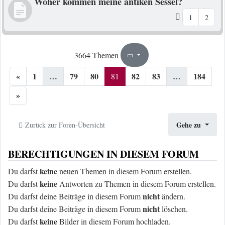
Woher kommen meine antiken Sessel?
1
2
81
184
3664 Themen
Seite
von
«
1
…
79
80
82
83
…
184
81
»
Gehe zu
Zurück zur Foren-Übersicht
BERECHTIGUNGEN IN DIESEM FORUM
keine
Du darfst
neuen Themen in diesem Forum erstellen.
keine
Du darfst
Antworten zu Themen in diesem Forum erstellen.
nicht
Du darfst deine Beiträge in diesem Forum
ändern.
nicht
Du darfst deine Beiträge in diesem Forum
löschen.
keine
Du darfst
Bilder in diesem Forum hochladen.