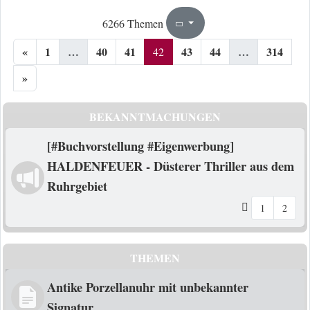
42
314
6266 Themen
Seite
von
«
1
…
40
41
43
44
…
314
42
»
BEKANNTMACHUNGEN
[#Buchvorstellung #Eigenwerbung]
HALDENFEUER - Düsterer Thriller aus dem
Ruhrgebiet
1
2
THEMEN
Antike Porzellanuhr mit unbekannter
Signatur