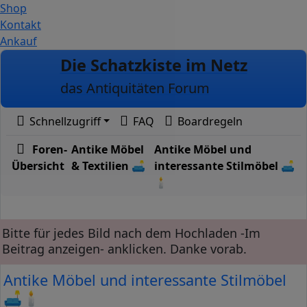
Shop
Kontakt
Ankauf
Zum Inhalt
Die Schatzkiste im Netz
das Antiquitäten Forum
Schnellzugriff
FAQ
Boardregeln
Foren-
Antike Möbel
Antike Möbel und
Übersicht
& Textilien 🛋️
interessante Stilmöbel 🛋️
🕯️
Bitte für jedes Bild nach dem Hochladen -Im
Beitrag anzeigen- anklicken. Danke vorab.
Antike Möbel und interessante Stilmöbel
🛋️🕯️