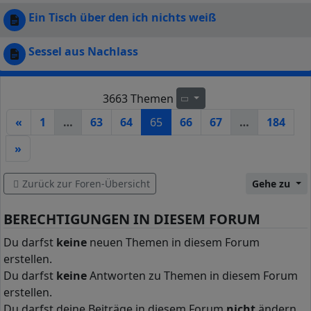
Ein Tisch über den ich nichts weiß
Sessel aus Nachlass
3663 Themen
Seite
65
von
184
«
1
…
63
64
65
66
67
…
184
»
Zurück zur Foren-Übersicht
Gehe zu
BERECHTIGUNGEN IN DIESEM FORUM
Du darfst
keine
neuen Themen in diesem Forum
erstellen.
Du darfst
keine
Antworten zu Themen in diesem Forum
erstellen.
Du darfst deine Beiträge in diesem Forum
nicht
ändern.