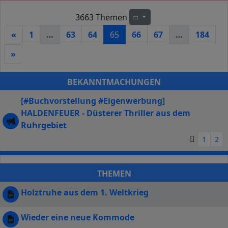
3663 Themen
Seite
65
von
184
«
1
…
63
64
65
66
67
…
184
»
BEKANNTMACHUNGEN
[#Buchvorstellung #Eigenwerbung]
HALDENFEUER - Düsterer Thriller aus dem
Ruhrgebiet
1
2
THEMEN
Holztruhe aus dem 1. Weltkrieg
Wieder eine neue Kommode