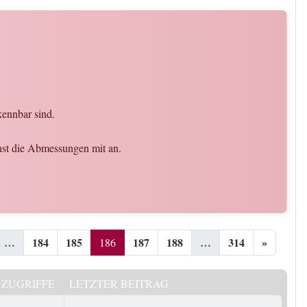
kennbar sind.
chst die Abmessungen mit an.
…
184
185
187
188
…
314
»
186
ZUGRIFFE
LETZTER BEITRAG