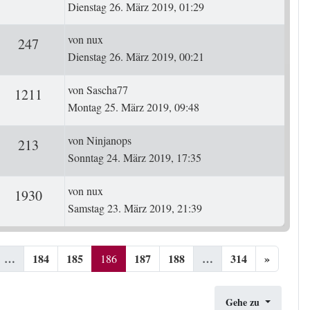
Dienstag 26. März 2019, 01:29
Letzter Beitrag
von
nux
ten
Zugriffe
247
Dienstag 26. März 2019, 00:21
Letzter Beitrag
von
Sascha77
ten
Zugriffe
1211
Montag 25. März 2019, 09:48
Letzter Beitrag
von
Ninjanops
ten
Zugriffe
213
Sonntag 24. März 2019, 17:35
Letzter Beitrag
von
nux
ten
Zugriffe
1930
Samstag 23. März 2019, 21:39
…
184
185
187
188
…
314
»
186
Gehe zu