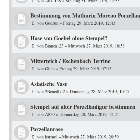
von
Anka158
»
Sonntag 31. März 2019, 12:33
Bestimmung von Mathurin Moreau Porzellan
von
Gudrun
»
Freitag 29. März 2019, 12:43
Hase von Goebel ohne Stempel?
von
Bianca123
»
Mittwoch 27. März 2019, 18:58
Mitterteich / Eschenbach Terrine
von
Gitan
»
Freitag 29. März 2019, 07:13
Asiatische Vase
von
2Benedikt2
»
Donnerstag 28. März 2019, 10:17
Stempel auf alter Porzellanfigur bestimmen
von
A830
»
Donnerstag 28. März 2019, 12:21
Porzellanrose
von
karinol
»
Mittwoch 27. März 2019, 20:59