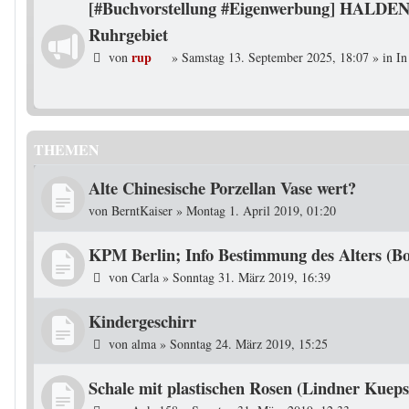
[#Buchvorstellung #Eigenwerbung] HALDEN
Ruhrgebiet
rup
von
»
Samstag 13. September 2025, 18:07
» in
In
THEMEN
Alte Chinesische Porzellan Vase wert?
von
BerntKaiser
»
Montag 1. April 2019, 01:20
KPM Berlin; Info Bestimmung des Alters (B
von
Carla
»
Sonntag 31. März 2019, 16:39
Kindergeschirr
von
alma
»
Sonntag 24. März 2019, 15:25
Schale mit plastischen Rosen (Lindner Kueps