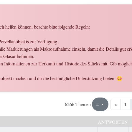
ch helfen können, beachte bitte folgende Regeln:
Porzellanobjekts zur Verfügung.
le Markierungen als Makroaufnahme einzeln, damit die Details gut er
er Glasur befinden.
nen Informationen zur Herkunft und Historie des Stücks mit. Gib mögli
objekt machen und dir die bestmögliche Unterstützung bieten.
«
1
186
314
6266 Themen
Seite
von
ANTWORTEN