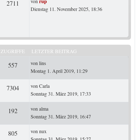
Letzter Beitrag
rup
von
rten
Zugriffe
2711
Dienstag 11. November 2025, 18:36
ZUGRIFFE
LETZTER BEITRAG
Letzter Beitrag
von
lins
ten
Zugriffe
557
Montag 1. April 2019, 11:29
Letzter Beitrag
von
Carla
ten
Zugriffe
7304
Sonntag 31. März 2019, 17:33
Letzter Beitrag
von
alma
ten
Zugriffe
192
Sonntag 31. März 2019, 16:47
Letzter Beitrag
von
nux
ten
Zugriffe
805
Sonntag 31. März 2019, 15:27