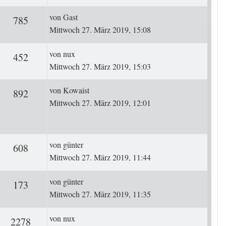
Letzter Beitrag
von
Gast
ten
Zugriffe
785
Mittwoch 27. März 2019, 15:08
Letzter Beitrag
von
nux
ten
Zugriffe
452
Mittwoch 27. März 2019, 15:03
Letzter Beitrag
von
Kowaist
ten
Zugriffe
892
Mittwoch 27. März 2019, 12:01
Letzter Beitrag
von
günter
ten
Zugriffe
608
Mittwoch 27. März 2019, 11:44
Letzter Beitrag
von
günter
ten
Zugriffe
173
Mittwoch 27. März 2019, 11:35
Letzter Beitrag
von
nux
ten
Zugriffe
2278