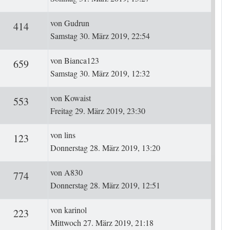
Letzter Beitrag
von
Gudrun
ten
Zugriffe
414
Samstag 30. März 2019, 22:54
Letzter Beitrag
von
Bianca123
ten
Zugriffe
659
Samstag 30. März 2019, 12:32
Letzter Beitrag
von
Kowaist
ten
Zugriffe
553
Freitag 29. März 2019, 23:30
Letzter Beitrag
von
lins
ten
Zugriffe
123
Donnerstag 28. März 2019, 13:20
Letzter Beitrag
von
A830
ten
Zugriffe
774
Donnerstag 28. März 2019, 12:51
Letzter Beitrag
von
karinol
ten
Zugriffe
223
Mittwoch 27. März 2019, 21:18