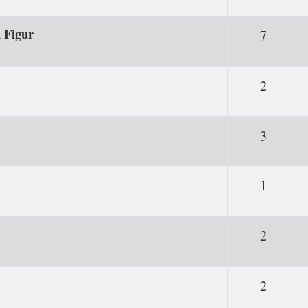
 Figur
Antwor
7
Antwor
2
Antwor
3
Antwor
1
Antwor
2
Antwor
2