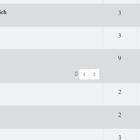
ich
Antwor
3
?
Antwor
3
Antwor
9
1
2
Antwor
2
Antwor
2
Antwor
3