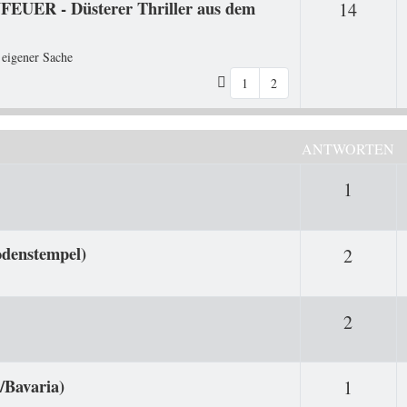
FEUER - Düsterer Thriller aus dem
Antwo
14
 eigener Sache
1
2
ANTWORTEN
Antwor
1
odenstempel)
Antwor
2
Antwor
2
/Bavaria)
Antwor
1