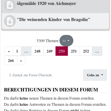
ölgemälde 1920 von Aichmayer
"Die weinenden Kinder von Bragolin"
250
266
5309 Themen
Seite
von
«
1
…
248
249
251
252
…
250
266
»
Gehe zu
Zurück zur Foren-Übersicht
BERECHTIGUNGEN IN DIESEM FORUM
keine
Du darfst
neuen Themen in diesem Forum erstellen.
keine
Du darfst
Antworten zu Themen in diesem Forum erstellen.
nicht
Du darfst deine Beiträge in diesem Forum
ändern.