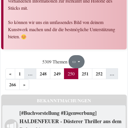
vorhandenen Informationen zur Herkunft und Historie des
Stücks mit.
So können wir uns ein umfassendes Bild von deinem
Kunstwerk machen und dir die bestmögliche Unterstützung
bieten.
250
266
5309 Themen
Seite
von
«
1
…
248
249
251
252
…
250
266
»
BEKANNTMACHUNGEN
[#Buchvorstellung #Eigenwerbung]
HALDENFEUER - Düsterer Thriller aus dem