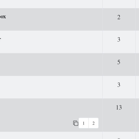
box
Antwor
2
r
Antwor
3
Antwor
5
Antwor
3
Antwo
13
1
2