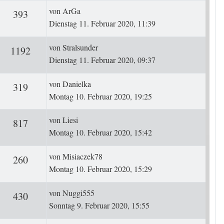
Letzter Beitrag
von
ArGa
ten
Zugriffe
393
Dienstag 11. Februar 2020, 11:39
Letzter Beitrag
von
Stralsunder
ten
Zugriffe
1192
Dienstag 11. Februar 2020, 09:37
Letzter Beitrag
von
Danielka
ten
Zugriffe
319
Montag 10. Februar 2020, 19:25
Letzter Beitrag
von
Liesi
ten
Zugriffe
817
Montag 10. Februar 2020, 15:42
Letzter Beitrag
von
Misiaczek78
ten
Zugriffe
260
Montag 10. Februar 2020, 15:29
Letzter Beitrag
von
Nuggi555
ten
Zugriffe
430
Sonntag 9. Februar 2020, 15:55