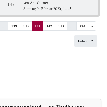
Letzter Beitrag
von
Antikhunter
ten
Zugriffe
1147
Sonntag 9. Februar 2020, 14:45
…
139
140
142
143
…
224
»
141
Gehe zu
nisse verbirgt... ein Thriller aus