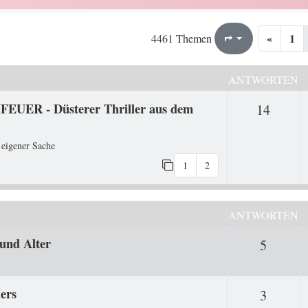
«
1
141
224
4461 Themen
Seite
von
ANTWORTEN
FEUER - Düsterer Thriller aus dem
Antwo
14
 eigener Sache
1
2
ANTWORTEN
 und Alter
Antwor
5
ers
Antwor
3