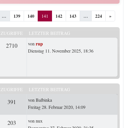
…
139
140
142
143
…
224
»
141
ZUGRIFFE
LETZTER BEITRAG
Letzter Beitrag
rup
von
rten
Zugriffe
2710
Dienstag 11. November 2025, 18:36
ZUGRIFFE
LETZTER BEITRAG
Letzter Beitrag
von
Balbinka
ten
Zugriffe
391
Freitag 28. Februar 2020, 14:09
Letzter Beitrag
von
nux
ten
Zugriffe
203
Donnerstag 27. Februar 2020, 21:25