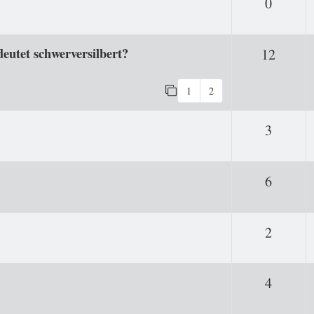
Antwor
0
eutet schwerversilbert?
Antwo
12
1
2
Antwor
3
Antwor
6
Antwor
2
Antwor
4