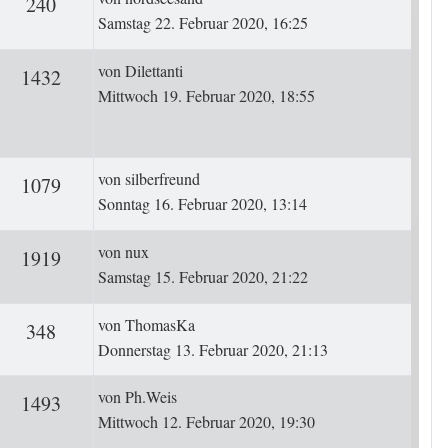
ten
Zugriffe
240
Samstag 22. Februar 2020, 16:25
Letzter Beitrag
von
Dilettanti
rten
Zugriffe
1432
Mittwoch 19. Februar 2020, 18:55
Letzter Beitrag
von
silberfreund
ten
Zugriffe
1079
Sonntag 16. Februar 2020, 13:14
Letzter Beitrag
von
nux
ten
Zugriffe
1919
Samstag 15. Februar 2020, 21:22
Letzter Beitrag
von
ThomasKa
ten
Zugriffe
348
Donnerstag 13. Februar 2020, 21:13
Letzter Beitrag
von
Ph.Weis
ten
Zugriffe
1493
Mittwoch 12. Februar 2020, 19:30