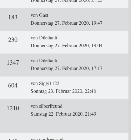
Letzter Beitrag
von
Gast
ten
Zugriffe
183
Donnerstag 27. Februar 2020, 19:47
Letzter Beitrag
von
Dilettanti
ten
Zugriffe
230
Donnerstag 27. Februar 2020, 19:04
Letzter Beitrag
von
Dilettanti
ten
Zugriffe
1347
Donnerstag 27. Februar 2020, 17:17
Letzter Beitrag
von
Siggi1122
ten
Zugriffe
604
Sonntag 23. Februar 2020, 22:48
Letzter Beitrag
von
silberfreund
rten
Zugriffe
1210
Samstag 22. Februar 2020, 21:49
Letzter Beitrag
von
nordseesand