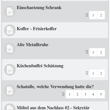
Einschaetzung Schrank
1
2
Koffer - Frisierkoffer
Alte Metalltruhe
1
2
Küchenbuffet Schätzung
1
2
Schatulle, welche Verwendung hatte die?
1
2
3
4
5
Möbel aus dem Nachlass #2 - Sekretär