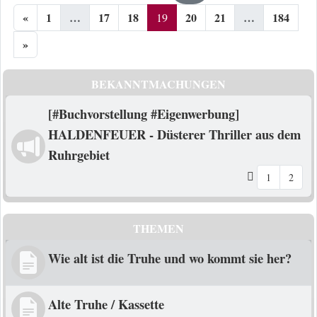
«
1
…
17
18
20
21
…
184
19
»
BEKANNTMACHUNGEN
[#Buchvorstellung #Eigenwerbung]
HALDENFEUER - Düsterer Thriller aus dem
Ruhrgebiet
1
2
THEMEN
Wie alt ist die Truhe und wo kommt sie her?
Alte Truhe / Kassette