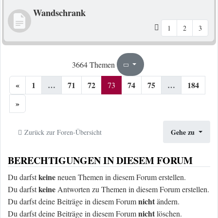
Wandschrank
1
2
3
73
184
3664 Themen
Seite
von
«
1
…
71
72
74
75
…
184
73
»
Gehe zu
Zurück zur Foren-Übersicht
BERECHTIGUNGEN IN DIESEM FORUM
keine
Du darfst
neuen Themen in diesem Forum erstellen.
keine
Du darfst
Antworten zu Themen in diesem Forum erstellen.
nicht
Du darfst deine Beiträge in diesem Forum
ändern.
nicht
Du darfst deine Beiträge in diesem Forum
löschen.