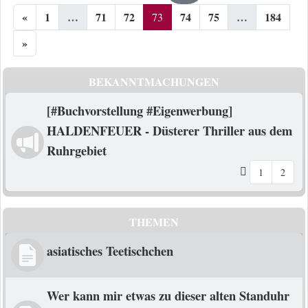
«
1
…
71
72
74
75
…
184
73
»
BEKANNTMACHUNGEN
[#Buchvorstellung #Eigenwerbung]
HALDENFEUER - Düsterer Thriller aus dem
Ruhrgebiet
1
2
THEMEN
asiatisches Teetischchen
Wer kann mir etwas zu dieser alten Standuhr