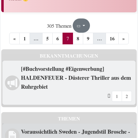
7
16
305 Themen
Seite
von
«
1
…
5
6
8
9
…
16
»
7
BEKANNTMACHUNGEN
[#Buchvorstellung #Eigenwerbung]
HALDENFEUER - Düsterer Thriller aus dem
Ruhrgebiet
1
2
THEMEN
Voraussichtlich Sweden - Jugendstil Brosche -