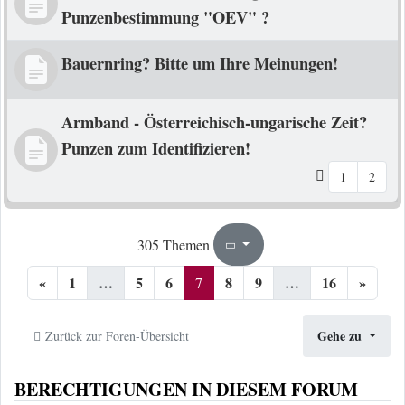
Punzenbestimmung "OEV" ?
Bauernring? Bitte um Ihre Meinungen!
Armband - Österreichisch-ungarische Zeit?
Punzen zum Identifizieren!
1
2
7
16
305 Themen
Seite
von
«
1
…
5
6
8
9
…
16
»
7
Gehe zu
Zurück zur Foren-Übersicht
BERECHTIGUNGEN IN DIESEM FORUM