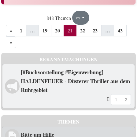
21
43
848 Themen
Seite
von
«
1
…
19
20
22
23
…
43
21
»
BEKANNTMACHUNGEN
[#Buchvorstellung #Eigenwerbung]
HALDENFEUER - Düsterer Thriller aus dem
Ruhrgebiet
1
2
THEMEN
Bitte um Hilfe