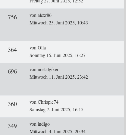
Freitag 27. Juni 2025, 12:52
Letzter Beitrag
von
alexr86
rten
Zugriffe
756
Mittwoch 25. Juni 2025, 10:43
Letzter Beitrag
von
Olla
ten
Zugriffe
364
Sonntag 15. Juni 2025, 16:27
Letzter Beitrag
von
nostalgiker
ten
Zugriffe
696
Mittwoch 11. Juni 2025, 23:42
Letzter Beitrag
von
Chrispie74
ten
Zugriffe
360
Samstag 7. Juni 2025, 16:15
Letzter Beitrag
von
indigo
ten
Zugriffe
349
Mittwoch 4. Juni 2025, 20:34