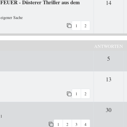
FEUER - Düsterer Thriller aus dem
Antwo
14
 eigener Sache
1
2
ANTWORTEN
Antwor
5
Antwo
13
1
2
Antwo
30
31
1
2
3
4