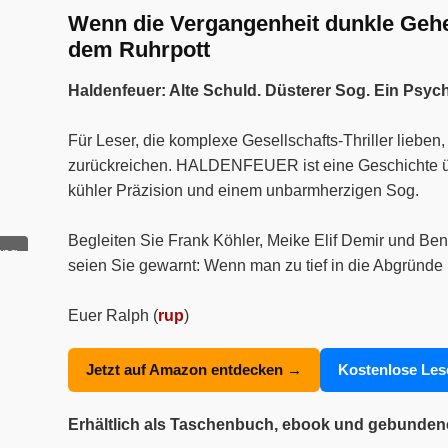
Wenn die Vergangenheit dunkle Geheim
dem Ruhrpott
Haldenfeuer: Alte Schuld. Düsterer Sog. Ein Psyc
Für Leser, die komplexe Gesellschafts-Thriller liebe
zurückreichen. HALDENFEUER ist eine Geschichte über
kühler Präzision und einem unbarmherzigen Sog.
Begleiten Sie Frank Köhler, Meike Elif Demir und Ben
ung
seien Sie gewarnt: Wenn man zu tief in die Abgründe 
Euer Ralph (
rup
)
Jetzt auf Amazon entdecken →
Kostenlose Le
Erhältlich als Taschenbuch, ebook und gebunde