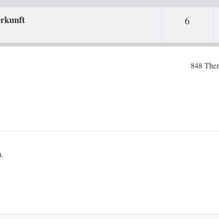
rkunft
Antwor
6
848 The
n.