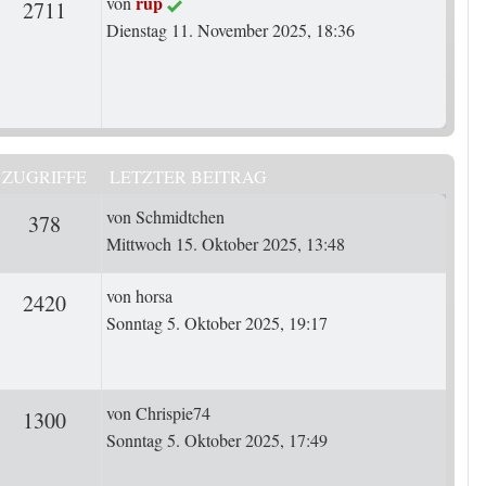
Letzter Beitrag
rup
von
rten
Zugriffe
2711
Dienstag 11. November 2025, 18:36
ZUGRIFFE
LETZTER BEITRAG
Letzter Beitrag
von
Schmidtchen
ten
Zugriffe
378
Mittwoch 15. Oktober 2025, 13:48
Letzter Beitrag
von
horsa
rten
Zugriffe
2420
Sonntag 5. Oktober 2025, 19:17
Letzter Beitrag
von
Chrispie74
rten
Zugriffe
1300
Sonntag 5. Oktober 2025, 17:49