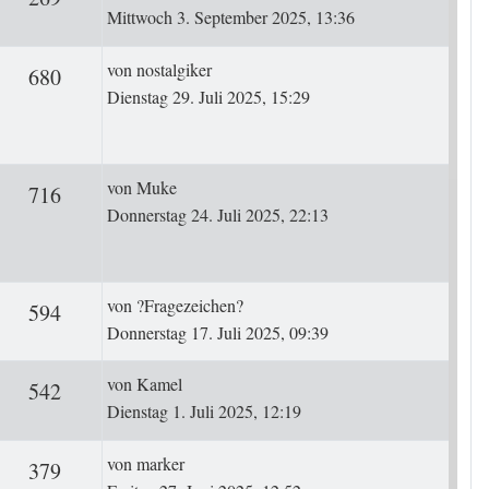
Mittwoch 3. September 2025, 13:36
Letzter Beitrag
von
nostalgiker
rten
Zugriffe
680
Dienstag 29. Juli 2025, 15:29
Letzter Beitrag
von
Muke
rten
Zugriffe
716
Donnerstag 24. Juli 2025, 22:13
Letzter Beitrag
von
?Fragezeichen?
ten
Zugriffe
594
Donnerstag 17. Juli 2025, 09:39
Letzter Beitrag
von
Kamel
ten
Zugriffe
542
Dienstag 1. Juli 2025, 12:19
Letzter Beitrag
von
marker
ten
Zugriffe
379