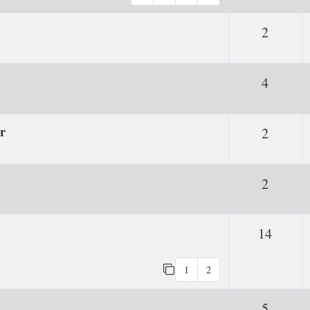
Antwor
2
Antwor
4
ur
Antwor
2
Antwor
2
Antwo
14
1
2
Antwor
5