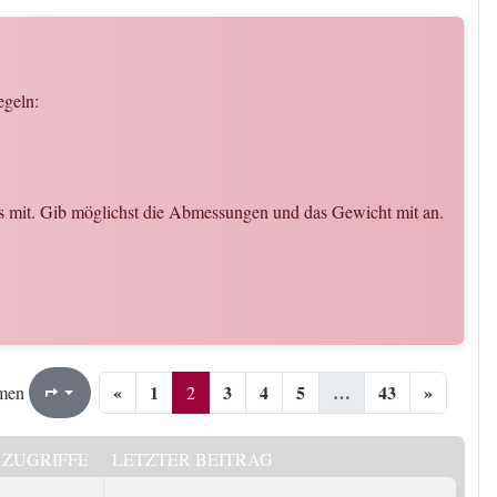
egeln:
cks mit. Gib möglichst die Abmessungen und das Gewicht mit an.
«
1
3
4
5
…
43
»
2
43
2
men
Seite
von
ZUGRIFFE
LETZTER BEITRAG