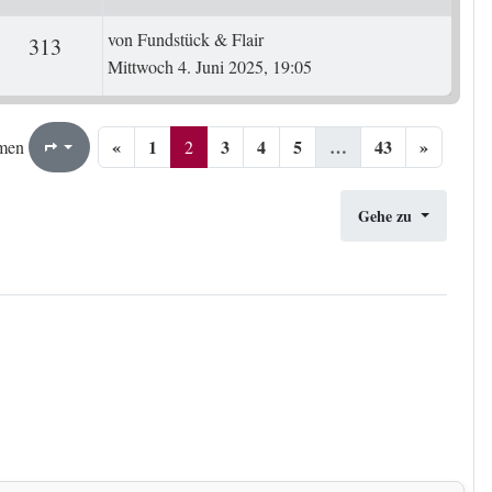
Letzter Beitrag
von
Fundstück & Flair
ten
Zugriffe
313
Mittwoch 4. Juni 2025, 19:05
«
1
3
4
5
…
43
»
2
43
2
men
Seite
von
Gehe zu