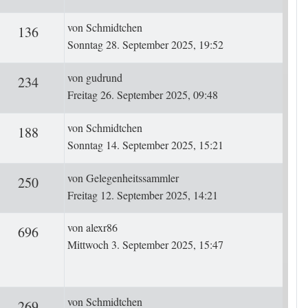
Letzter Beitrag
von
Schmidtchen
ten
Zugriffe
136
Sonntag 28. September 2025, 19:52
Letzter Beitrag
von
gudrund
ten
Zugriffe
234
Freitag 26. September 2025, 09:48
Letzter Beitrag
von
Schmidtchen
ten
Zugriffe
188
Sonntag 14. September 2025, 15:21
Letzter Beitrag
von
Gelegenheitssammler
ten
Zugriffe
250
Freitag 12. September 2025, 14:21
Letzter Beitrag
von
alexr86
rten
Zugriffe
696
Mittwoch 3. September 2025, 15:47
Letzter Beitrag
von
Schmidtchen
ten
Zugriffe
269