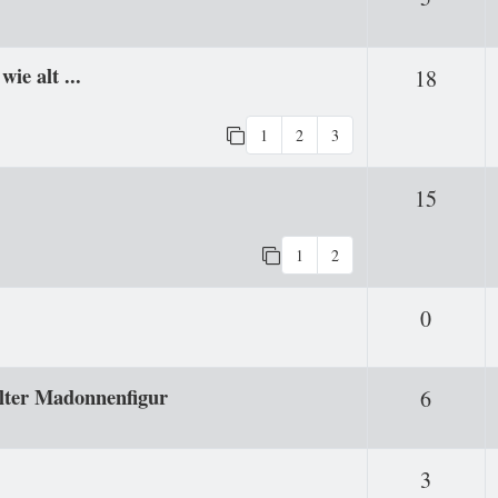
ie alt ...
Antwo
18
1
2
3
Antwo
15
1
2
Antwor
0
alter Madonnenfigur
Antwor
6
Antwor
3