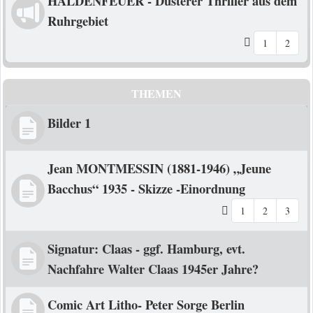
HALDENFEUER - Düsterer Thriller aus dem
Ruhrgebiet
1
2
THEMEN
Bilder 1
Jean MONTMESSIN (1881-1946) „Jeune
Bacchus“ 1935 - Skizze -Einordnung
1
2
3
Signatur: Claas - ggf. Hamburg, evt.
Nachfahre Walter Claas 1945er Jahre?
Comic Art Litho- Peter Sorge Berlin