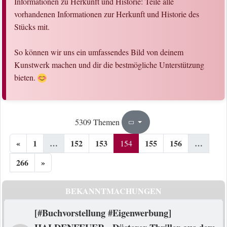
Informationen zu Herkunft und Historie: Teile alle
vorhandenen Informationen zur Herkunft und Historie des
Stücks mit.
So können wir uns ein umfassendes Bild von deinem
Kunstwerk machen und dir die bestmögliche Unterstützung
bieten.
154
266
5309 Themen
Seite
von
«
1
…
152
153
155
156
…
154
266
»
BEKANNTMACHUNGEN
[#Buchvorstellung #Eigenwerbung]