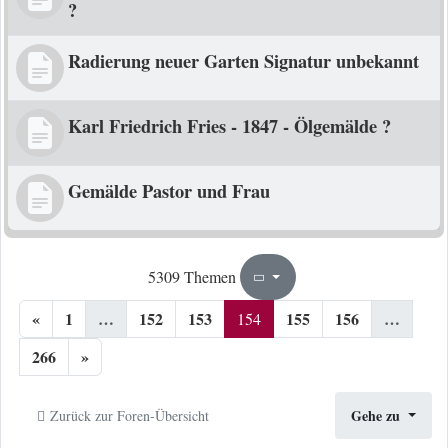
?
Radierung neuer Garten Signatur unbekannt
Karl Friedrich Fries - 1847 - Ölgemälde ?
Gemälde Pastor und Frau
154
266
5309 Themen
Seite
von
«
1
…
152
153
155
156
…
154
266
»
Gehe zu
Zurück zur Foren-Übersicht