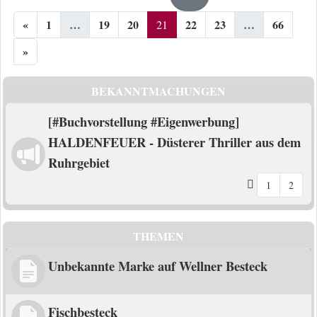
«
1
…
19
20
22
23
…
66
21
»
BEKANNTMACHUNGEN
[#Buchvorstellung #Eigenwerbung]
HALDENFEUER - Düsterer Thriller aus dem
Ruhrgebiet
1
2
THEMEN
Unbekannte Marke auf Wellner Besteck
Fischbesteck