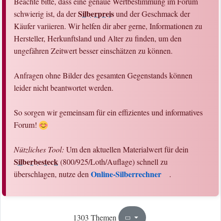
Beachte bitte, dass eine genaue Wertbestimmung im Forum
Silberpreis
schwierig ist, da der
und der Geschmack der
Käufer variieren. Wir helfen dir aber gerne, Informationen zu
Hersteller, Herkunftsland und Alter zu finden, um den
ungefähren Zeitwert besser einschätzen zu können.
Anfragen ohne Bilder des gesamten Gegenstands können
leider nicht beantwortet werden.
So sorgen wir gemeinsam für ein effizientes und informatives
Forum!
Nützliches Tool:
Um den aktuellen Materialwert für dein
Silberbesteck
(800/925/Loth/Auflage) schnell zu
Online-Silberrechner
überschlagen, nutze den
.
21
66
1303 Themen
Seite
von