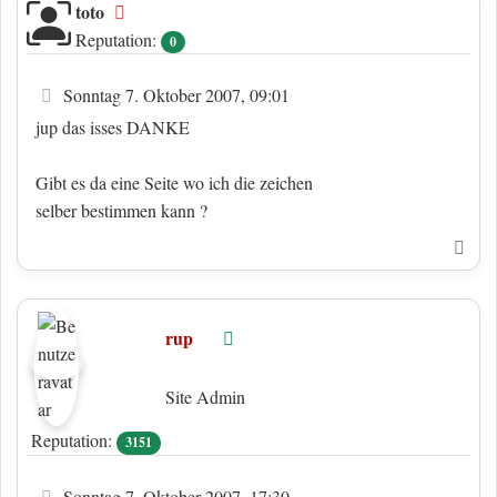
toto
Offline
Reputation:
0
Beitrag
Sonntag 7. Oktober 2007, 09:01
jup das isses DANKE
Gibt es da eine Seite wo ich die zeichen
selber bestimmen kann ?
Nac
rup
Online
Site Admin
Reputation:
3151
Beitrag
Sonntag 7. Oktober 2007, 17:30