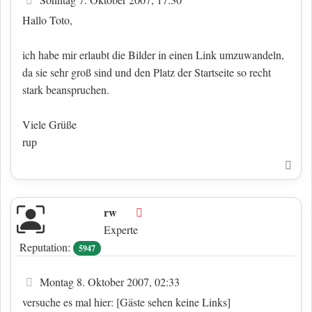
Hallo Toto,
ich habe mir erlaubt die Bilder in einen Link umzuwandeln,
da sie sehr groß sind und den Platz der Startseite so recht
stark beanspruchen.
Viele Grüße
rup
Nac
rw
Offline
Experte
Reputation:
5947
Beitrag
Montag 8. Oktober 2007, 02:33
versuche es mal hier:
[Gäste sehen keine Links]