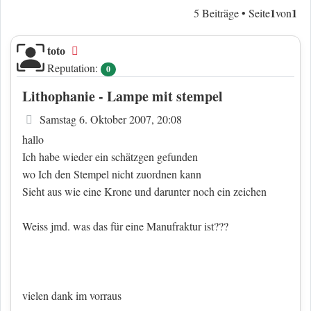
1
1
5 Beiträge • Seite
von
toto
Offline
Reputation:
0
Lithophanie - Lampe mit stempel
Beitrag
Samstag 6. Oktober 2007, 20:08
hallo
Ich habe wieder ein schätzgen gefunden
wo Ich den Stempel nicht zuordnen kann
Sieht aus wie eine Krone und darunter noch ein zeichen
Weiss jmd. was das für eine Manufraktur ist???
vielen dank im vorraus