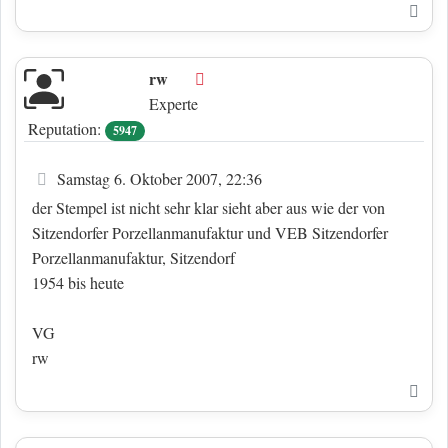
Nac
rw
Offline
Experte
Reputation:
5947
Beitrag
Samstag 6. Oktober 2007, 22:36
der Stempel ist nicht sehr klar sieht aber aus wie der von
Sitzendorfer Porzellanmanufaktur und VEB Sitzendorfer
Porzellanmanufaktur, Sitzendorf
1954 bis heute
VG
rw
Nac