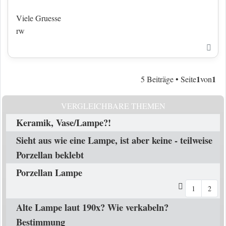
Viele Gruesse
rw
Nac
1
1
5 Beiträge • Seite
von
VERGLEICHBARE THEMEN
Keramik, Vase/Lampe?!
Sieht aus wie eine Lampe, ist aber keine - teilweise
Porzellan beklebt
Porzellan Lampe
1
2
Alte Lampe laut 190x? Wie verkabeln?
Bestimmung