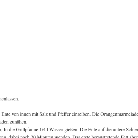
henlassen.
Ente von innen mit Salz und Pfeffer einreiben. Die Orangenmarmelade
faden zunähen.
, In die Grillpfanne 1/4 l Wasser gießen. Die Ente auf die untere Schie
en, dabei nach 20 Minuten wenden. Das erste heraustretende Fett abs