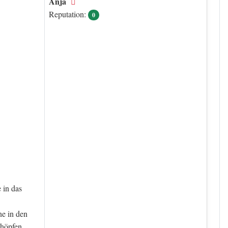
Anja
Offline
Reputation:
0
 in das
ne in den
chöpfen.