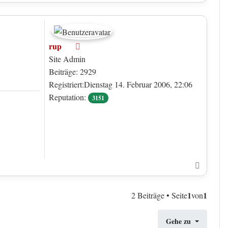
rup
Offline
Site Admin
Beiträge: 2929
Registriert:Dienstag 14. Februar 2006, 22:06
Reputation:
3151
Nach o
1
1
2 Beiträge • Seite
von
Gehe zu