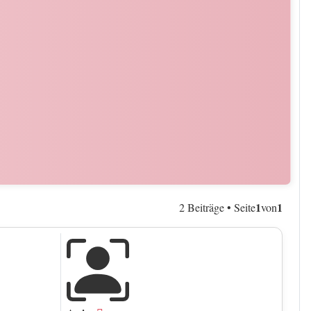
1
1
2 Beiträge • Seite
von