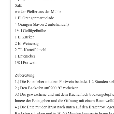
Salz
weißer Pfeffer aus der Mühle
1 El Orangenmarmelade
4 Orangen (davon 2 unbehandelt)
1/4 l Geflügelbrühe
1 El Zucker
2 El Weinessig
2 TL Kartoffelmehl
1 Entenleber
1/8 l Portwein
Zubereitung:
1.) Die Entenleber mit dem Portwein bedeckt 1-2 Stunden ste
2.) Den Backofen auf 200 °C vorheizen.
3.) Die gewaschene und mit dem Küchentuch trockengetupfte 
Innere der Ente geben und die Öffnung mit einem Baumwoll
4.) Die Ente mit der Brust nach unten auf den Bratenrost legen
Backofen schieben und in 50-60 Minuten knusperig braun brat