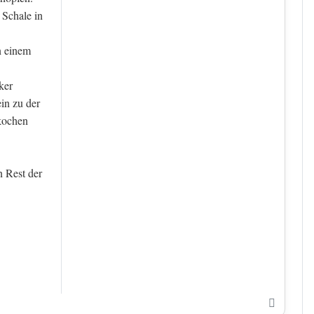
 Schale in
n einem
ker
in zu der
nkochen
n Rest der
Nach o