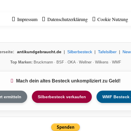
Impressum
Datenschutzerklärung
Cookie Nutzung
erseite:
antikundgebraucht.de
|
Silberbesteck
|
Tafelsilber
|
New
Top Marken:
Bruckmann
·
BSF
·
OKA
·
Wellner
·
Wilkens
·
WMF
Mach dein altes Besteck unkompliziert zu Geld!
rt ermitteln
Silberbesteck verkaufen
WMF Besteck 