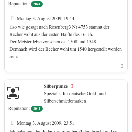
Reputation:
2041
Beitrag
Montag 3. August 2009, 19:44
also wie gesagt nach Rosenberg3 Nr 4753 stammt der
Becher wohl aus der ersten Hälfte des 16. Jh.
Der Meister lebte zwischen ca. 1508 und 1548.
Demnach wird der Becher wohl um 1540 hergestellt worden
sein.
Nac
Silberpunze
Offline
Spezialist für deutsche Gold- und
Silberschmiedemarken
Reputation:
2041
Beitrag
Montag 3. August 2009, 23:51
Ich habe nun den Index des rosenberg3 durchsucht und so