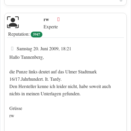
rw
Offline
Experte
Reputation:
5947
Beitrag
Samstag 20. Juni 2009, 18:21
Hallo Tannenberg,
die Punze links deutet auf das Ulmer Stadtmark
16/17.Jahrhundert. It. Tardy.
Den Hersteller kenne ich leider nicht, habe soweit auch
nichts in meinen Unterlagen gefunden.
Grüsse
rw