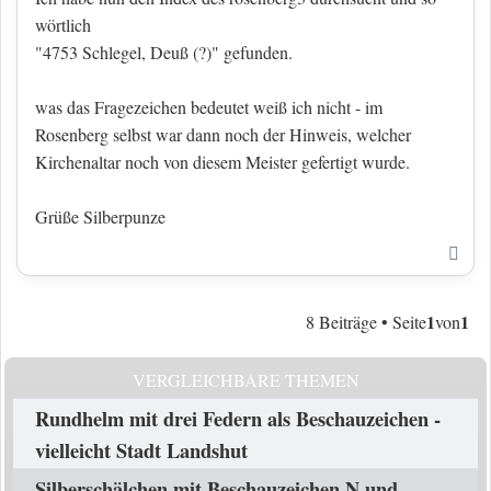
wörtlich
"4753 Schlegel, Deuß (?)" gefunden.
was das Fragezeichen bedeutet weiß ich nicht - im
Rosenberg selbst war dann noch der Hinweis, welcher
Kirchenaltar noch von diesem Meister gefertigt wurde.
Grüße Silberpunze
Nac
1
1
8 Beiträge • Seite
von
VERGLEICHBARE THEMEN
Rundhelm mit drei Federn als Beschauzeichen -
vielleicht Stadt Landshut
Silberschälchen mit Beschauzeichen N und