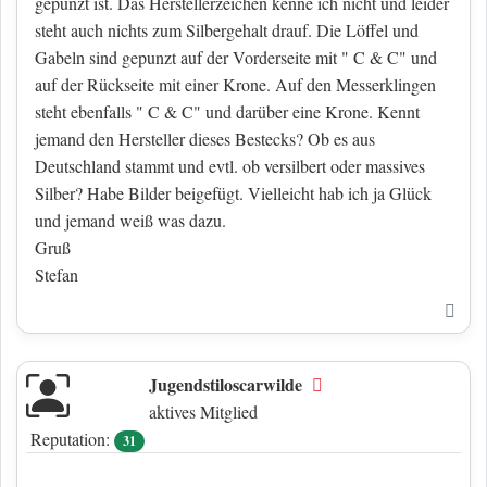
gepunzt ist. Das Herstellerzeichen kenne ich nicht und leider
steht auch nichts zum Silbergehalt drauf. Die Löffel und
Gabeln sind gepunzt auf der Vorderseite mit " C & C" und
auf der Rückseite mit einer Krone. Auf den Messerklingen
steht ebenfalls " C & C" und darüber eine Krone. Kennt
jemand den Hersteller dieses Bestecks? Ob es aus
Deutschland stammt und evtl. ob versilbert oder massives
Silber? Habe Bilder beigefügt. Vielleicht hab ich ja Glück
und jemand weiß was dazu.
Gruß
Stefan
Nac
Jugendstiloscarwilde
Offline
aktives Mitglied
Reputation:
31