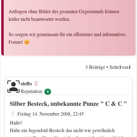
Anfragen ohne Bilder des gesamten Gegenstands können
leider nicht beantwortet werden.
So sorgen wir gemeinsam für ein effizientes und informatives
Forum!
1
1
3 Beiträge • Seite
von
steffo
Offline
Reputation:
0
Silber Besteck, unbekannte Punze " C & C "
Beitrag
Freitag 14. November 2008, 22:45
Hallo!
Habe ein Jugendstil-Besteck das nicht wie gewöhnlich