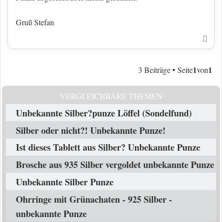
Gruß Stefan
Nac
1
1
3 Beiträge • Seite
von
VERGLEICHBARE THEMEN
Unbekannte Silber?punze Löffel (Sondelfund)
Silber oder nicht?! Unbekannte Punze!
Ist dieses Tablett aus Silber? Unbekannte Punze
Brosche aus 935 Silber vergoldet unbekannte Punze
Unbekannte Silber Punze
Ohrringe mit Grünachaten - 925 Silber -
unbekannte Punze