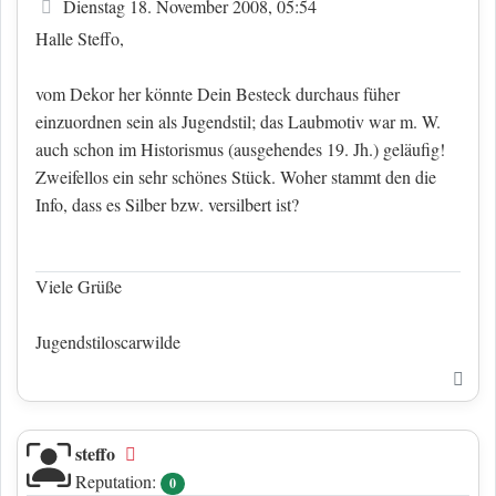
Beitrag
Dienstag 18. November 2008, 05:54
Halle Steffo,
vom Dekor her könnte Dein Besteck durchaus füher
einzuordnen sein als Jugendstil; das Laubmotiv war m. W.
auch schon im Historismus (ausgehendes 19. Jh.) geläufig!
Zweifellos ein sehr schönes Stück. Woher stammt den die
Info, dass es Silber bzw. versilbert ist?
Viele Grüße
Jugendstiloscarwilde
Nac
steffo
Offline
Reputation:
0