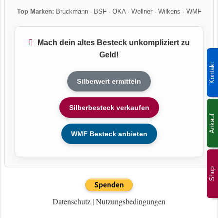
Top Marken:
Bruckmann
·
BSF
·
OKA
·
Wellner
·
Wilkens
·
WMF
Mach dein altes Besteck unkompliziert zu
Geld!
Kontakt
Silberwert ermitteln
Silberbesteck verkaufen
Ankauf
WMF Besteck anbieten
Shop
Datenschutz
|
Nutzungsbedingungen