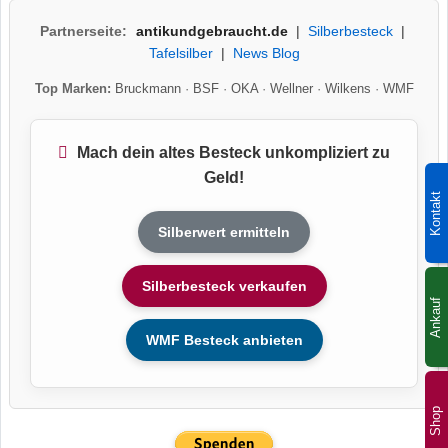
Partnerseite:
antikundgebraucht.de
|
Silberbesteck
|
Tafelsilber
|
News Blog
Top Marken:
Bruckmann
·
BSF
·
OKA
·
Wellner
·
Wilkens
·
WMF
Mach dein altes Besteck unkompliziert zu
Geld!
Kontakt
Silberwert ermitteln
Silberbesteck verkaufen
Ankauf
WMF Besteck anbieten
Shop