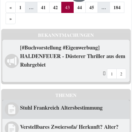
«
1
…
41
42
44
45
…
184
43
»
BEKANNTMACHUNGEN
[#Buchvorstellung #Eigenwerbung]
HALDENFEUER - Düsterer Thriller aus dem
Ruhrgebiet
1
2
THEMEN
Stuhl Frankreich Altersbestimmung
Verstellbares Zweiersofa/ Herkunft? Alter?