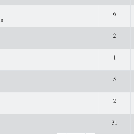
Antwor
6
18
Antwor
2
Antwor
1
Antwor
5
Antwor
2
Antwo
31