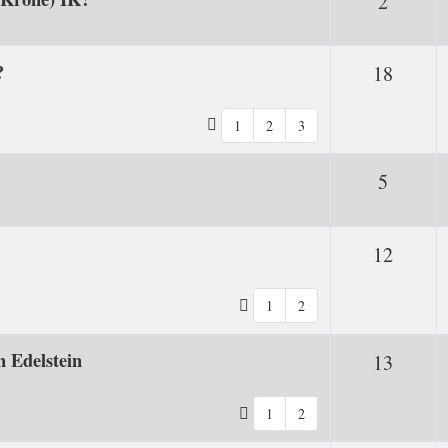
Antwor
2
?
Antwo
18
1
2
3
Antwor
5
Antwo
12
1
2
n Edelstein
Antwo
13
1
2