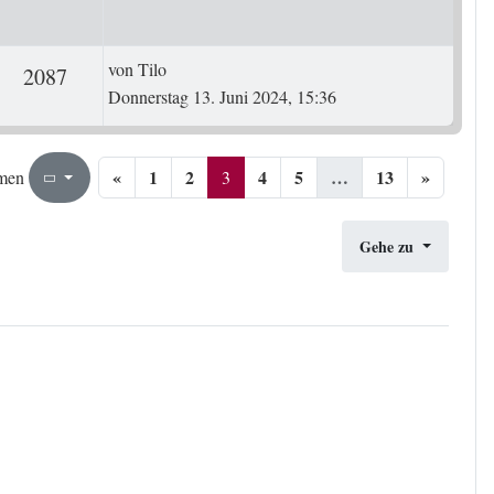
Letzter Beitrag
von
Tilo
ten
Zugriffe
2087
Donnerstag 13. Juni 2024, 15:36
«
1
2
4
5
…
13
»
3
13
3
men
Seite
von
Gehe zu