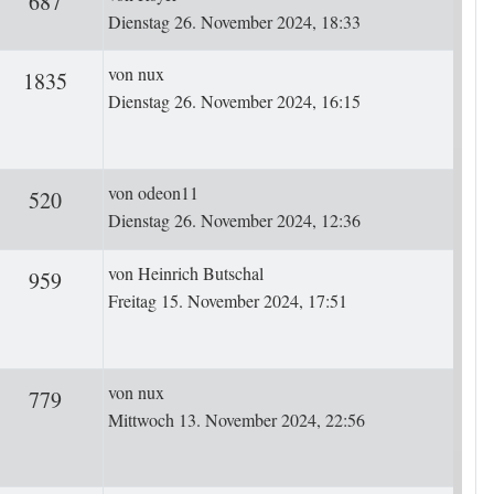
ten
Zugriffe
687
Dienstag 26. November 2024, 18:33
Letzter Beitrag
von
nux
rten
Zugriffe
1835
Dienstag 26. November 2024, 16:15
Letzter Beitrag
von
odeon11
ten
Zugriffe
520
Dienstag 26. November 2024, 12:36
Letzter Beitrag
von
Heinrich Butschal
rten
Zugriffe
959
Freitag 15. November 2024, 17:51
Letzter Beitrag
von
nux
rten
Zugriffe
779
Mittwoch 13. November 2024, 22:56