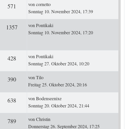
Letzter Beitrag
von
cornetto
ten
Zugriffe
571
Sonntag 10. November 2024, 17:39
Letzter Beitrag
von
Pontikaki
rten
Zugriffe
1357
Sonntag 10. November 2024, 17:20
Letzter Beitrag
von
Pontikaki
ten
Zugriffe
428
Sonntag 27. Oktober 2024, 10:20
Letzter Beitrag
von
Tilo
ten
Zugriffe
390
Freitag 25. Oktober 2024, 20:16
Letzter Beitrag
von
Bodenseenixe
ten
Zugriffe
638
Sonntag 20. Oktober 2024, 21:44
Letzter Beitrag
von
Christin
ten
Zugriffe
789
Donnerstag 26. September 2024, 17:25