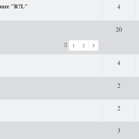
punze "R?L"
Antwor
4
Antwo
20
1
2
3
Antwor
4
Antwor
2
Antwor
2
Antwor
3