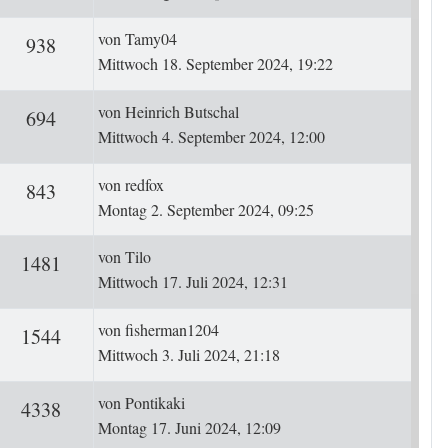
Letzter Beitrag
von
Tamy04
ten
Zugriffe
938
Mittwoch 18. September 2024, 19:22
Letzter Beitrag
von
Heinrich Butschal
ten
Zugriffe
694
Mittwoch 4. September 2024, 12:00
Letzter Beitrag
von
redfox
ten
Zugriffe
843
Montag 2. September 2024, 09:25
Letzter Beitrag
von
Tilo
ten
Zugriffe
1481
Mittwoch 17. Juli 2024, 12:31
Letzter Beitrag
von
fisherman1204
ten
Zugriffe
1544
Mittwoch 3. Juli 2024, 21:18
Letzter Beitrag
von
Pontikaki
rten
Zugriffe
4338
Montag 17. Juni 2024, 12:09