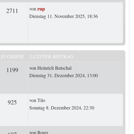
Letzter Beitrag
rup
von
rten
Zugriffe
2711
Dienstag 11. November 2025, 18:36
ZUGRIFFE
LETZTER BEITRAG
Letzter Beitrag
von
Heinrich Butschal
rten
Zugriffe
1199
Dienstag 31. Dezember 2024, 13:00
Letzter Beitrag
von
Tilo
ten
Zugriffe
925
Sonntag 8. Dezember 2024, 22:30
Letzter Beitrag
von
Royer