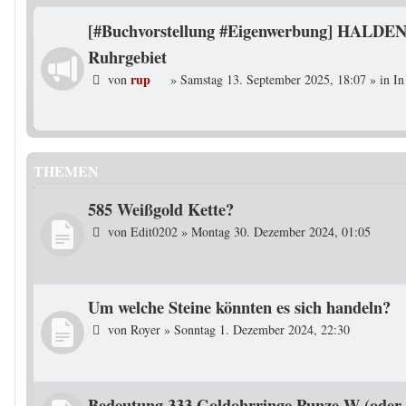
[#Buchvorstellung #Eigenwerbung] HALDEN
Ruhrgebiet
rup
von
»
Samstag 13. September 2025, 18:07
» in
In
THEMEN
585 Weißgold Kette?
von
Edit0202
»
Montag 30. Dezember 2024, 01:05
Um welche Steine könnten es sich handeln?
von
Royer
»
Sonntag 1. Dezember 2024, 22:30
Bedeutung 333 Goldohrringe Punze W (oder