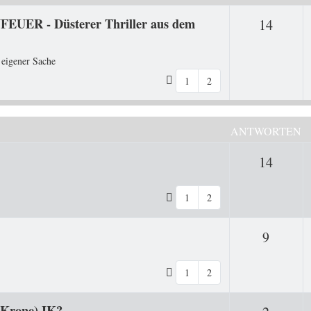
FEUER - Düsterer Thriller aus dem
Antwo
14
 eigener Sache
1
2
ANTWORTEN
Antwo
14
1
2
Antwor
9
1
2
 Krone) IK?