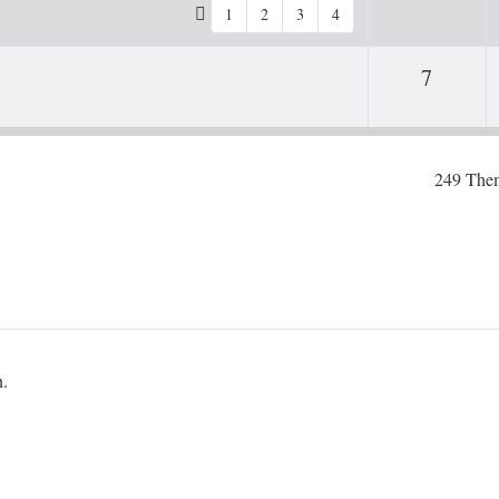
1
2
3
4
Antwor
7
249 The
n.