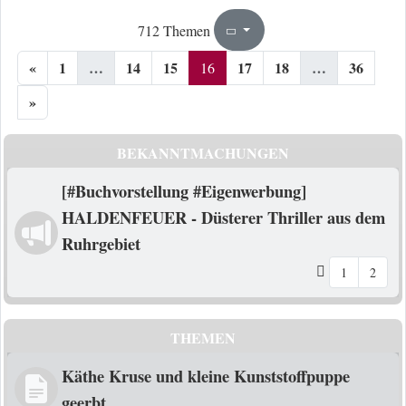
16
36
712 Themen
Seite
von
«
1
…
14
15
17
18
…
36
16
»
BEKANNTMACHUNGEN
[#Buchvorstellung #Eigenwerbung]
HALDENFEUER - Düsterer Thriller aus dem
Ruhrgebiet
1
2
THEMEN
Käthe Kruse und kleine Kunststoffpuppe
geerbt