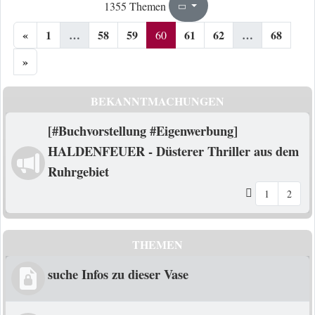
60
68
1355 Themen
Seite
von
«
1
…
58
59
61
62
…
68
60
»
BEKANNTMACHUNGEN
[#Buchvorstellung #Eigenwerbung]
HALDENFEUER - Düsterer Thriller aus dem
Ruhrgebiet
1
2
THEMEN
suche Infos zu dieser Vase