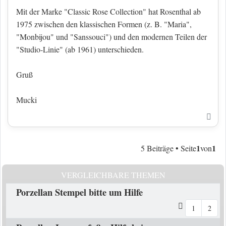
Mit der Marke "Classic Rose Collection" hat Rosenthal ab
1975 zwischen den klassischen Formen (z. B. "Maria",
"Monbijou" und "Sanssouci") und den modernen Teilen der
"Studio-Linie" (ab 1961) unterschieden.
Gruß
Mucki
Nac
1
1
5 Beiträge • Seite
von
VERGLEICHBARE THEMEN
Porzellan Stempel bitte um Hilfe
1
2