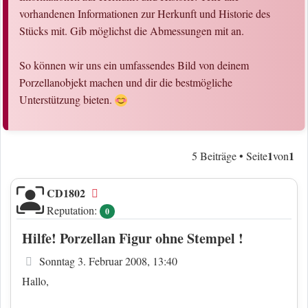
vorhandenen Informationen zur Herkunft und Historie des
Stücks mit. Gib möglichst die Abmessungen mit an.
So können wir uns ein umfassendes Bild von deinem
Porzellanobjekt machen und dir die bestmögliche
Unterstützung bieten.
1
1
5 Beiträge • Seite
von
CD1802
Offline
Reputation:
0
Hilfe! Porzellan Figur ohne Stempel !
Beitrag
Sonntag 3. Februar 2008, 13:40
Hallo,