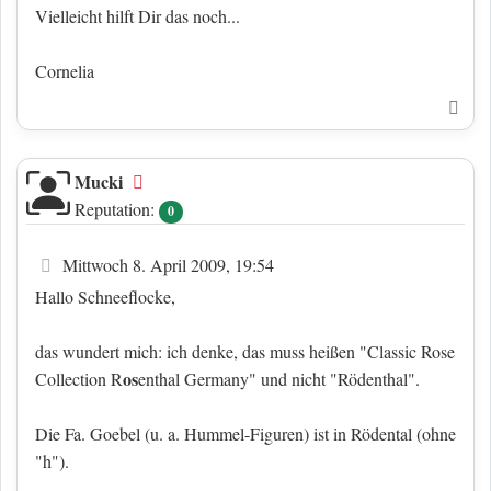
Vielleicht hilft Dir das noch...
Cornelia
Nac
Mucki
Offline
Reputation:
0
Beitrag
Mittwoch 8. April 2009, 19:54
Hallo Schneeflocke,
das wundert mich: ich denke, das muss heißen "Classic Rose
os
Collection R
enthal Germany" und nicht "Rödenthal".
Die Fa. Goebel (u. a. Hummel-Figuren) ist in Rödental (ohne
"h").