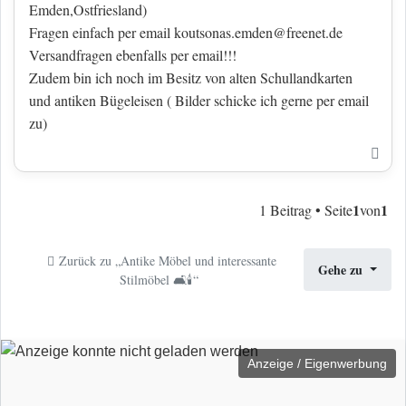
Emden,Ostfriesland)
Fragen einfach per email
koutsonas.emden@freenet.de
Versandfragen ebenfalls per email!!!
Zudem bin ich noch im Besitz von alten Schullandkarten
und antiken Bügeleisen ( Bilder schicke ich gerne per email
zu)
Nac
1
1
1 Beitrag • Seite
von
Zurück zu „Antike Möbel und interessante
Gehe zu
Stilmöbel 🛋️🕯️“
Anzeige / Eigenwerbung