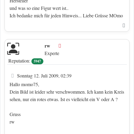
Hersteller
und was so eine Figur wert ist..
Ich bedanke mich für jeden Hinweis... Liebe Grüsse MOmo
Nac
rw
Offline
Experte
Reputation:
5947
Beitrag
Sonntag 12. Juli 2009, 02:39
Hallo momo75,
Dein Bild ist leider sehr verschwommen. Ich kann kein Kreis
sehen, nur ein rotes etwas. Ist es vielleicht ein V oder A ?
Gruss
rw