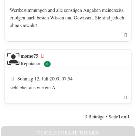
Wertbestimmungen and alle sonstigen Angaben meinerseits,
erfolgen nach besten Wissen und Gewissen. Sie sind jedoch
ohne Gewähr!
Nac
momo75
Offline
Reputation:
0
Beitrag
Sonntag 12. Juli 2009, 07:54
sieht eher aus wie ein A.
Nac
1
1
3 Beiträge • Seite
von
VERGLEICHBARE THEMEN