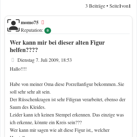
1
1
3 Beiträge • Seite
von
momo75
Offline
Reputation:
0
Wer kann mir bei dieser alten Figur
helfen????
Beitrag
Dienstag 7. Juli 2009, 18:53
Hallo!!!!
Habe von meiner Oma diese Porzellanfigur bekommen..Sie
soll sehr sehr alt sein.
Der Rüsschenkragen ist sehr Filigran verarbeitet, ebenso der
Saum des Kleides.
Leider kann ich keinen Stempel erkennen. Das einzige was
ich erkenne, könnte ein Kreis sein???
Wer kann mir sagen wie alt diese Figur ist,, welcher