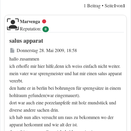
1
1
1 Beitrag • Seite
von
Marvenga
Offline
Reputation:
0
salus apparat
Beitrag
Donnerstag 28. Mai 2009, 18:58
hallo zusammen
ich erhoffe mir hier hilfe,denn ich weiss einfach nicht weiter.
mein vater war sprengmeister und hat mir einen salus apparat
vererbt.
den hatte er in berlin bei bohrungen für sprengsätze in einem
hohlraum gefunden(war eingemauert).
dort war auch eine porzelanpfeife mit holz mundstück und
diverse andere sachen drin.
ich hab nun alles versucht um raus zu bekommen wo der
apparat herkommt und wie alt der ist.