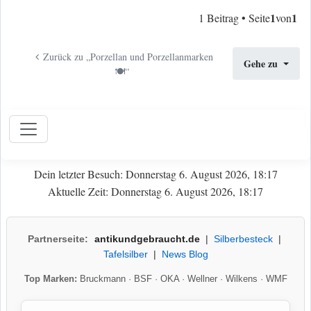
1
1
1 Beitrag • Seite
von
Zurück zu „Porzellan und Porzellanmarken
Gehe zu
🍽️“
Dein letzter Besuch: Donnerstag 6. August 2026, 18:17
Aktuelle Zeit: Donnerstag 6. August 2026, 18:17
Partnerseite:
antikundgebraucht.de
|
Silberbesteck
|
Tafelsilber
|
News Blog
Top Marken:
Bruckmann
·
BSF
·
OKA
·
Wellner
·
Wilkens
·
WMF