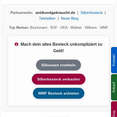
Partnerseite:
antikundgebraucht.de
|
Silberbesteck
|
Tafelsilber
|
News Blog
Top Marken:
Bruckmann
·
BSF
·
OKA
·
Wellner
·
Wilkens
·
WMF
Mach dein altes Besteck unkompliziert zu
Geld!
Kontakt
Silberwert ermitteln
Silberbesteck verkaufen
Ankauf
WMF Besteck anbieten
Shop