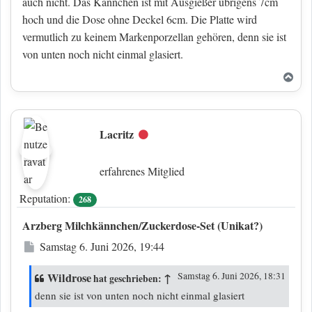
auch nicht. Das Kännchen ist mit Ausgießer übrigens 7cm
hoch und die Dose ohne Deckel 6cm. Die Platte wird
vermutlich zu keinem Markenporzellan gehören, denn sie ist
von unten noch nicht einmal glasiert.
Nac
Lacritz
Offline
erfahrenes Mitglied
Reputation:
268
Arzberg Milchkännchen/Zuckerdose-Set (Unikat?)
Beitrag
Samstag 6. Juni 2026, 19:44
Wildrose
↑
Samstag 6. Juni 2026, 18:31
hat geschrieben:
denn sie ist von unten noch nicht einmal glasiert