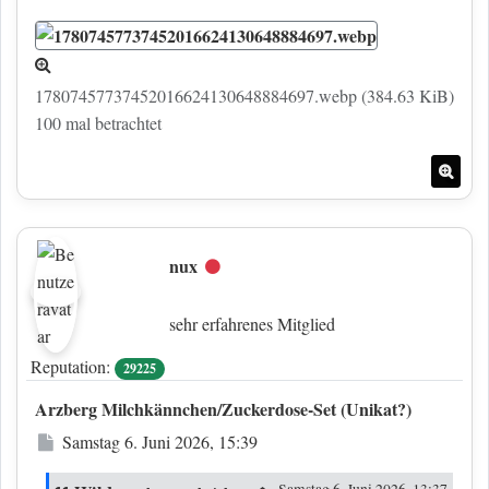
17807457737452016624130648884697.webp (384.63 KiB)
100 mal betrachtet
Nac
nux
Offline
sehr erfahrenes Mitglied
Reputation:
29225
Arzberg Milchkännchen/Zuckerdose-Set (Unikat?)
Beitrag
Samstag 6. Juni 2026, 15:39
Samstag 6. Juni 2026, 13:37