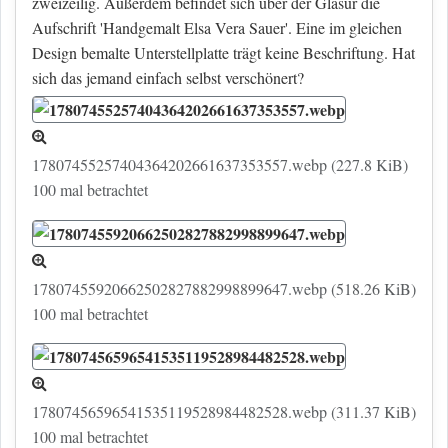
zweizeilig. Außerdem befindet sich über der Glasur die
Aufschrift 'Handgemalt Elsa Vera Sauer'. Eine im gleichen
Design bemalte Unterstellplatte trägt keine Beschriftung. Hat
sich das jemand einfach selbst verschönert?
17807455257404364202661637353557.webp (227.8 KiB)
100 mal betrachtet
17807455920662502827882998899647.webp (518.26 KiB)
100 mal betrachtet
17807456596541535119528984482528.webp (311.37 KiB)
100 mal betrachtet