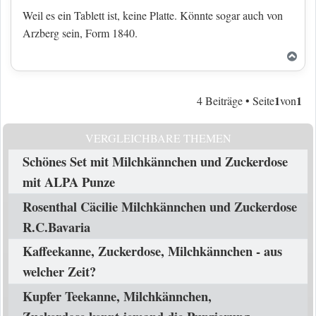
Weil es ein Tablett ist, keine Platte. Könnte sogar auch von
Arzberg sein, Form 1840.
Nac
1
1
4 Beiträge • Seite
von
VERGLEICHBARE THEMEN
Schönes Set mit Milchkännchen und Zuckerdose
mit ALPA Punze
Rosenthal Cäcilie Milchkännchen und Zuckerdose
R.C.Bavaria
Kaffeekanne, Zuckerdose, Milchkännchen - aus
welcher Zeit?
Kupfer Teekanne, Milchkännchen,