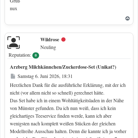
Gruß
nux
Nac
Wildrose
Offline
Neuling
Reputation:
0
Arzberg Milchkännchen/Zuckerdose-Set (Unikat?)
Beitrag
Samstag 6. Juni 2026, 18:31
Herzlichen Dank für die ausführliche Erklärung, mit der ich
nicht (vor allem nicht so schnell) gerechnet hätte.
Das Set habe ich in einem Wohltätigkeitsladen in der Nähe
von Münster gefunden. Da ich nun weiß, dass ich kein
gleichartiges Teeservice finden werde, kann ich aber
wenigsten nach komplett weißen Stücken der gleichen
Modellreihe Ausschau halten. Denn die kannte ich ja vorher