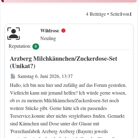
1
1
4 Beiträge • Seite
von
Wildrose
Offline
Neuling
Reputation:
0
Arzberg Milchkännchen/Zuckerdose-Set
(Unikat?)
Beitrag
Samstag 6. Juni 2026, 13:37
Hallo, ich bin neu hier und zufällig auf das Forum gestoßen.
Vielleicht kann mir jemand helfen? Ich würde gerne wissen,
ob es zu meinem Milchkännchen/Zuckerdosen-Set noch
weitere Stücke gibt. Gerne hätte ich ein passendes
Teeservice,konnte aber nichts vergleibares finden. Gemarkt
sind Kännchen und Dose unter der Glasur mit
'Porzellanfabrik Arzberg Arzberg (Bayern) jeweils