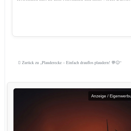
Zurück zu „Plauderecke – Einfach drauflos plaudern! 💬😊“
Anzeige / Eigenwerb