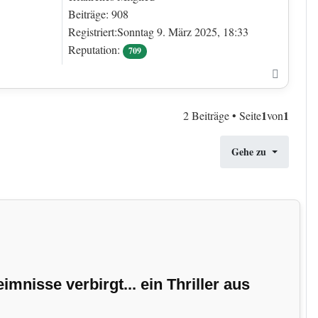
Beiträge: 908
Registriert:Sonntag 9. März 2025, 18:33
Reputation:
709
Nach o
1
1
2 Beiträge • Seite
von
Gehe zu
nisse verbirgt... ein Thriller aus