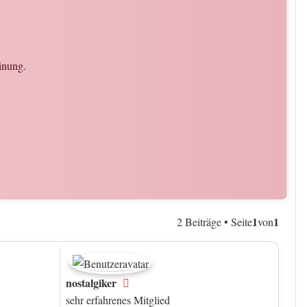
inung.
1
1
2 Beiträge • Seite
von
nostalgiker
Offline
sehr erfahrenes Mitglied