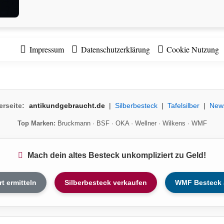
Impressum
Datenschutzerklärung
Cookie Nutzung
erseite:
antikundgebraucht.de
|
Silberbesteck
|
Tafelsilber
|
New
Top Marken:
Bruckmann
·
BSF
·
OKA
·
Wellner
·
Wilkens
·
WMF
Mach dein altes Besteck unkompliziert zu Geld!
rt ermitteln
Silberbesteck verkaufen
WMF Besteck 