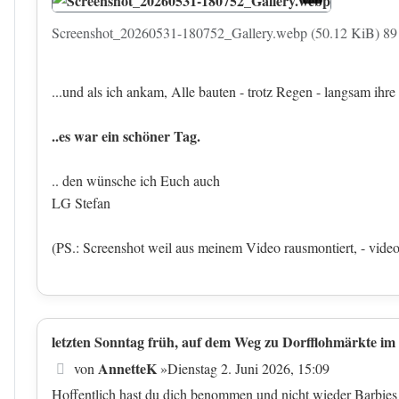
Screenshot_20260531-180752_Gallery.webp (50.12 KiB) 89 m
...und als ich ankam, Alle bauten - trotz Regen - langsam ihre
..es war ein schöner Tag.
.. den wünsche ich Euch auch
LG Stefan
(PS.: Screenshot weil aus meinem Video rausmontiert, - video 
letzten Sonntag früh, auf dem Weg zu Dorfflohmärkte im 
Beitrag
AnnetteK
von
»
Dienstag 2. Juni 2026, 15:09
Hoffentlich hast du dich benommen und nicht wieder Barbies