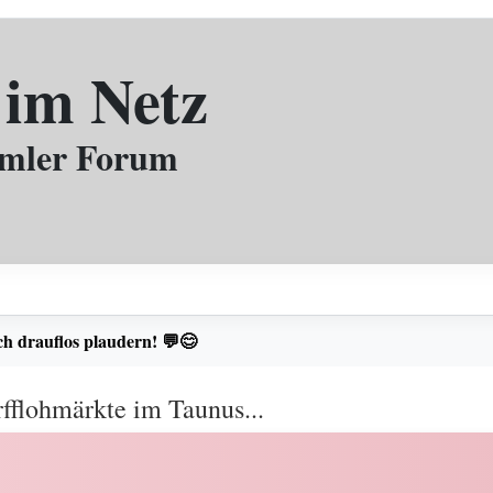
 im Netz
mmler Forum
ch drauflos plaudern! 💬😊
fflohmärkte im Taunus...