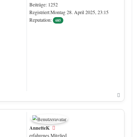
Beiträge: 1252
Registriert:Montag 28. April 2025, 23:15
Reputation:
685
Nach o
AnnetteK
Offline
erfahrenes Mitglied