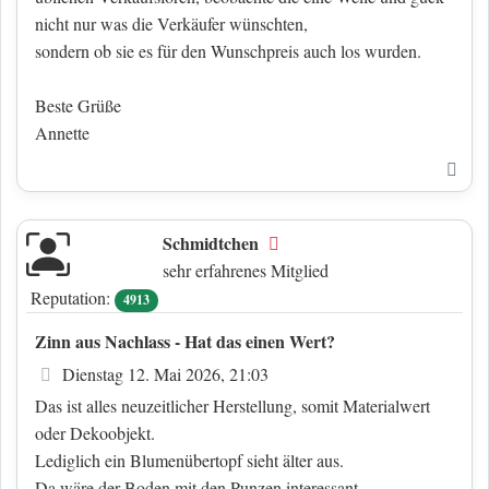
nicht nur was die Verkäufer wünschten,
sondern ob sie es für den Wunschpreis auch los wurden.
Beste Grüße
Annette
Nac
Schmidtchen
Offline
sehr erfahrenes Mitglied
Reputation:
4913
Zinn aus Nachlass - Hat das einen Wert?
Beitrag
Dienstag 12. Mai 2026, 21:03
Das ist alles neuzeitlicher Herstellung, somit Materialwert
oder Dekoobjekt.
Lediglich ein Blumenübertopf sieht älter aus.
Da wäre der Boden mit den Punzen interessant