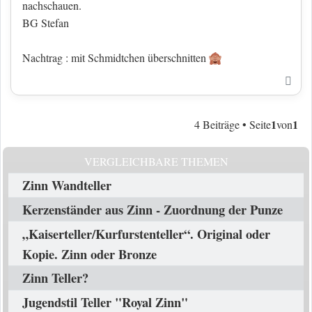
nachschauen.
BG Stefan
Nachtrag : mit Schmidtchen überschnitten
Nac
1
1
4 Beiträge • Seite
von
VERGLEICHBARE THEMEN
Zinn Wandteller
Kerzenständer aus Zinn - Zuordnung der Punze
„Kaiserteller/Kurfurstenteller“. Original oder
Kopie. Zinn oder Bronze
Zinn Teller?
Jugendstil Teller "Royal Zinn"