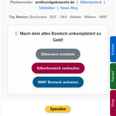
Partnerseite:
antikundgebraucht.de
|
Silberbesteck
|
Tafelsilber
|
News Blog
Top Marken:
Bruckmann
·
BSF
·
OKA
·
Wellner
·
Wilkens
·
WMF
Mach dein altes Besteck unkompliziert zu
Geld!
Kontakt
Silberwert ermitteln
Silberbesteck verkaufen
Ankauf
WMF Besteck anbieten
Shop