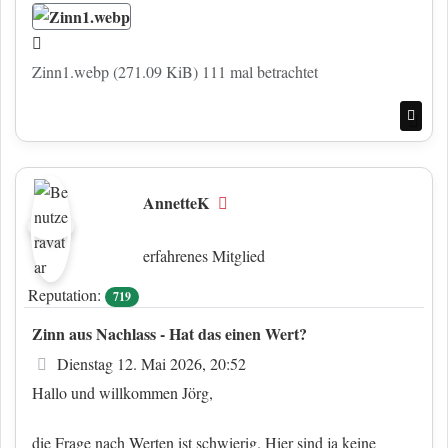
Zinn1.webp (271.09 KiB) 111 mal betrachtet
Nac
AnnetteK
Offline
erfahrenes Mitglied
Reputation:
719
Zinn aus Nachlass - Hat das einen Wert?
Beitrag
Dienstag 12. Mai 2026, 20:52
Hallo und willkommen Jörg,
die Frage nach Werten ist schwierig. Hier sind ja keine