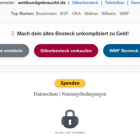
erseite:
antikundgebraucht.de
|
Silberbesteck
|
Tafelsilber
|
New
Top Marken:
Bruckmann
·
BSF
·
OKA
·
Wellner
·
Wilkens
·
WMF
Mach dein altes Besteck unkompliziert zu Geld!
rt ermitteln
Silberbesteck verkaufen
WMF Besteck 
Datenschutz
|
Nutzungsbedingungen
BLACK LOKI SECURED