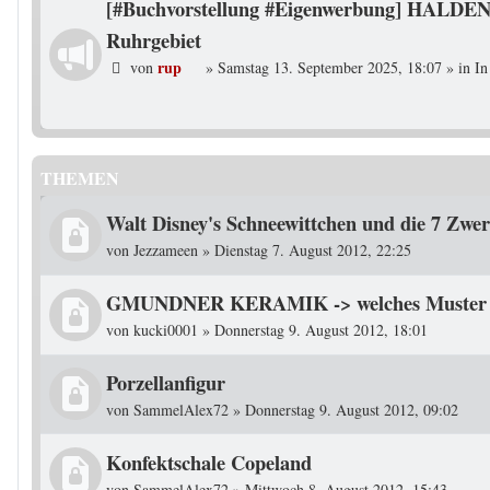
[#Buchvorstellung #Eigenwerbung] HALDEN
Ruhrgebiet
rup
von
»
Samstag 13. September 2025, 18:07
» in
In
THEMEN
Walt Disney's Schneewittchen und die 7 Zwer
von
Jezzameen
»
Dienstag 7. August 2012, 22:25
GMUNDNER KERAMIK -> welches Muster i
von
kucki0001
»
Donnerstag 9. August 2012, 18:01
Porzellanfigur
von
SammelAlex72
»
Donnerstag 9. August 2012, 09:02
Konfektschale Copeland
von
SammelAlex72
»
Mittwoch 8. August 2012, 15:43