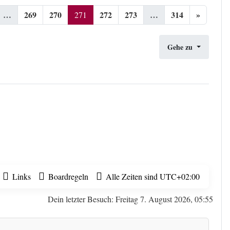
…
269
270
272
273
…
314
»
271
Gehe zu
Links
Boardregeln
Alle Zeiten sind
UTC+02:00
Dein letzter Besuch: Freitag 7. August 2026, 05:55