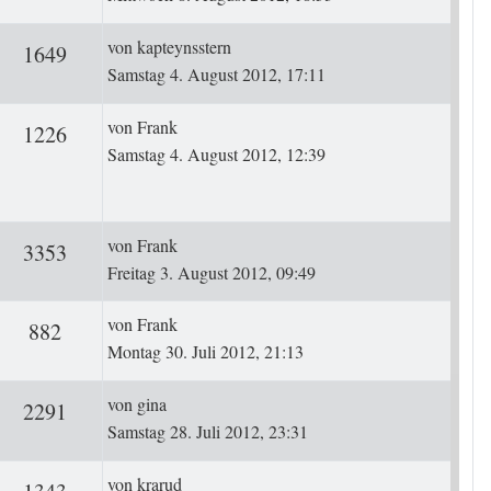
Letzter Beitrag
von
kapteynsstern
ten
Zugriffe
1649
Samstag 4. August 2012, 17:11
Letzter Beitrag
von
Frank
rten
Zugriffe
1226
Samstag 4. August 2012, 12:39
Letzter Beitrag
von
Frank
ten
Zugriffe
3353
Freitag 3. August 2012, 09:49
Letzter Beitrag
von
Frank
ten
Zugriffe
882
Montag 30. Juli 2012, 21:13
Letzter Beitrag
von
gina
ten
Zugriffe
2291
Samstag 28. Juli 2012, 23:31
Letzter Beitrag
von
krarud
rten
Zugriffe