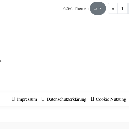
«
1
271
314
6266 Themen
Seite
von
n.
Impressum
Datenschutzerklärung
Cookie Nutzung