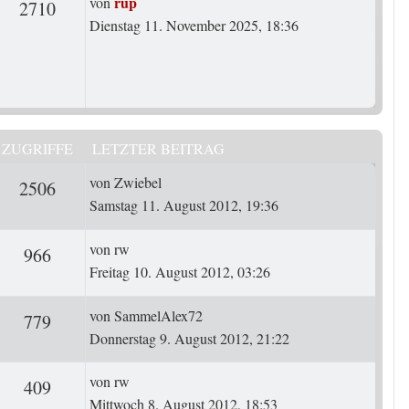
Letzter Beitrag
rup
von
rten
Zugriffe
2710
Dienstag 11. November 2025, 18:36
ZUGRIFFE
LETZTER BEITRAG
Letzter Beitrag
von
Zwiebel
ten
Zugriffe
2506
Samstag 11. August 2012, 19:36
Letzter Beitrag
von
rw
ten
Zugriffe
966
Freitag 10. August 2012, 03:26
Letzter Beitrag
von
SammelAlex72
ten
Zugriffe
779
Donnerstag 9. August 2012, 21:22
Letzter Beitrag
von
rw
ten
Zugriffe
409
Mittwoch 8. August 2012, 18:53