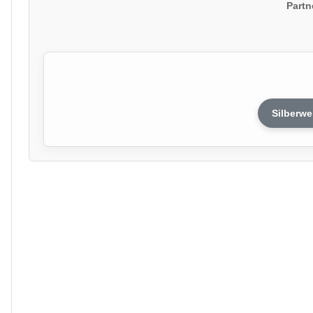
Partn
Silberwe