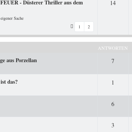
FEUER - Düsterer Thriller aus dem
Antwo
14
 eigener Sache
1
2
ANTWORTEN
ge aus Porzellan
Antwor
7
st das?
Antwor
1
Antwor
6
Antwor
3