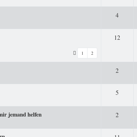
Antwor
4
Antwo
12
1
2
Antwor
2
Antwor
5
mir jemand helfen
Antwor
2
rn
Antwo