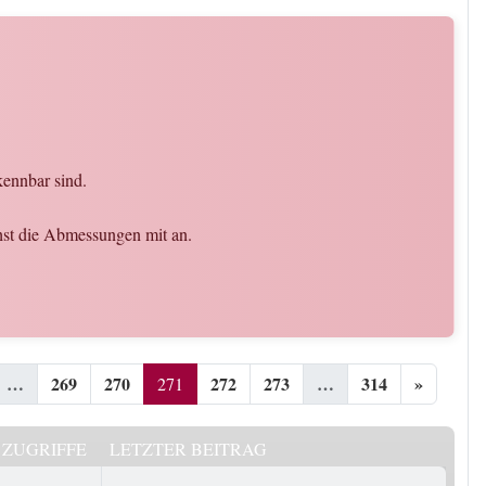
kennbar sind.
chst die Abmessungen mit an.
…
269
270
272
273
…
314
»
271
ZUGRIFFE
LETZTER BEITRAG