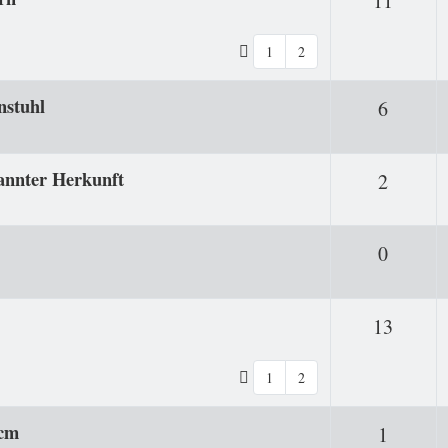
11
1
2
nstuhl
Antwor
6
kannter Herkunft
Antwor
2
Antwor
0
Antwo
13
1
2
 cm
Antwor
1