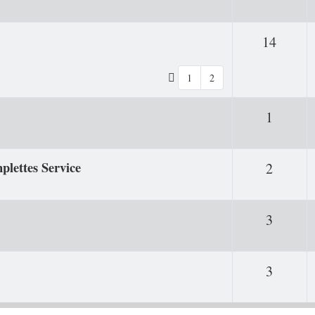
Antwo
14
1
2
Antwor
1
plettes Service
Antwor
2
Antwor
3
Antwor
3