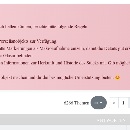
ch helfen können, beachte bitte folgende Regeln:
Porzellanobjekts zur Verfügung.
le Markierungen als Makroaufnahme einzeln, damit die Details gut er
er Glasur befinden.
nen Informationen zur Herkunft und Historie des Stücks mit. Gib mögli
objekt machen und dir die bestmögliche Unterstützung bieten.
«
1
271
314
6266 Themen
Seite
von
ANTWORTEN