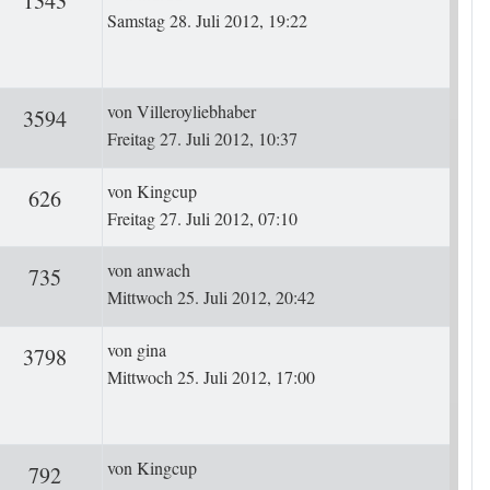
1343
Samstag 28. Juli 2012, 19:22
Letzter Beitrag
von
Villeroyliebhaber
ten
Zugriffe
3594
Freitag 27. Juli 2012, 10:37
Letzter Beitrag
von
Kingcup
ten
Zugriffe
626
Freitag 27. Juli 2012, 07:10
Letzter Beitrag
von
anwach
ten
Zugriffe
735
Mittwoch 25. Juli 2012, 20:42
Letzter Beitrag
von
gina
rten
Zugriffe
3798
Mittwoch 25. Juli 2012, 17:00
Letzter Beitrag
von
Kingcup
ten
Zugriffe
792