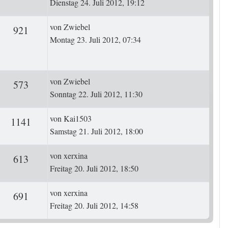
Dienstag 24. Juli 2012, 19:12
Letzter Beitrag
von
Zwiebel
rten
Zugriffe
921
Montag 23. Juli 2012, 07:34
Letzter Beitrag
von
Zwiebel
ten
Zugriffe
573
Sonntag 22. Juli 2012, 11:30
Letzter Beitrag
von
Kai1503
ten
Zugriffe
1141
Samstag 21. Juli 2012, 18:00
Letzter Beitrag
von
xerxina
ten
Zugriffe
613
Freitag 20. Juli 2012, 18:50
Letzter Beitrag
von
xerxina
ten
Zugriffe
691
Freitag 20. Juli 2012, 14:58