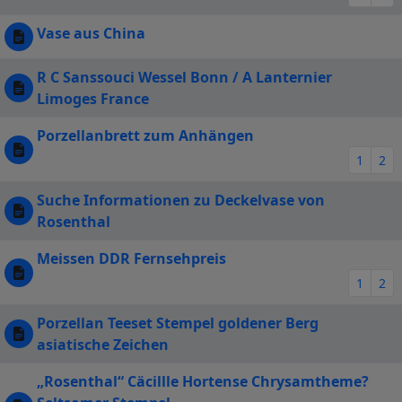
Vase aus China
R C Sanssouci Wessel Bonn / A Lanternier
Limoges France
Porzellanbrett zum Anhängen
1
2
Suche Informationen zu Deckelvase von
Rosenthal
Meissen DDR Fernsehpreis
1
2
Porzellan Teeset Stempel goldener Berg
asiatische Zeichen
„Rosenthal“ Cäcillle Hortense Chrysamtheme?