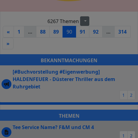
6267 Themen
Seite
90
von
314
«
1
…
88
89
90
91
92
…
314
»
BEKANNTMACHUNGEN
[#Buchvorstellung #Eigenwerbung]
HALDENFEUER - Düsterer Thriller aus dem
Ruhrgebiet
1
2
THEMEN
Tee Service Name? F&M und CM 4
1
2