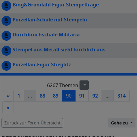
Bing&Gröndahl Figur Stempelfrage
Porzellan-Schale mit Stempeln
Durchbruchschale Militaria
Stempel aus Metall sieht kirchlich aus
Porzellan-Figur Stieglitz
6267 Themen
Seite
90
von
314
«
1
…
88
89
90
91
92
…
314
»
Zurück zur Foren-Übersicht
Gehe zu