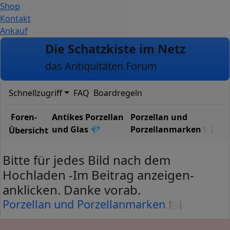
Shop
Kontakt
Ankauf
Zum Inhalt
Die Schatzkiste im Netz
das Antiquitäten Forum
Schnellzugriff
FAQ
Boardregeln
Foren-
Antikes Porzellan
Porzellan und
und Glas 💎
Porzellanmarken 🍽️
Übersicht
Bitte für jedes Bild nach dem
Hochladen -Im Beitrag anzeigen-
anklicken. Danke vorab.
Porzellan und Porzellanmarken 🍽️