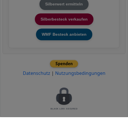
Silberwert ermitteln
Silberbesteck verkaufen
WMF Besteck anbieten
Datenschutz
|
Nutzungsbedingungen
BLACK LOKI SECURED