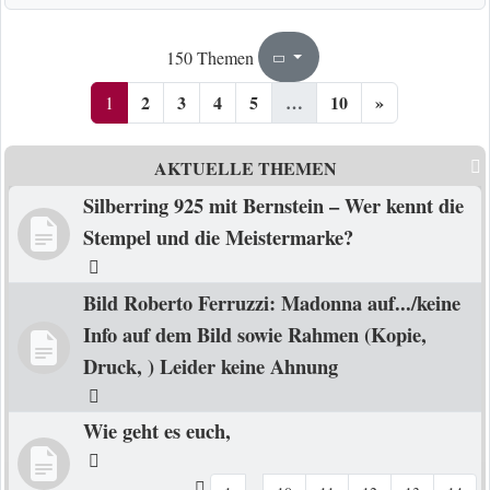
1
10
150 Themen
Seite
von
2
3
4
5
…
10
»
1
AKTUELLE THEMEN
Silberring 925 mit Bernstein – Wer kennt die
Stempel und die Meistermarke?
Bild Roberto Ferruzzi: Madonna auf.../keine
Info auf dem Bild sowie Rahmen (Kopie,
Druck, ) Leider keine Ahnung
Wie geht es euch,
…