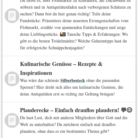
Du liebst es, über Flohmärkte zu schlendern, auf Dachböden zu
stöbern und in Antiquitätenläden nach verborgenen Schätzen zu
suchen? Dann bist du hier genau richtig! Teile deine
Fundstücke: Präsentiere deine neuesten Errungenschaften vom
Flohmarkt, erzähle von spannenden Entdeckungen und zeige
deine Lieblingsstücke.
Tausche Tipps & Erfahrungen: Wo
gibt es die besten Trödelmärkte? Welche Geheimtipps hast du
für erfolgreiche Schnäppchenjagden?
Kulinarische Genüsse – Rezepte &
Inspirationen
Silberbesteck
Was wäre das schönste
ohne die passenden
Speisen? Hier dreht sich alles um kulinarische Genüsse, die
deine Antiquitäten erst so richtig zur Geltung bringen!
Plauderecke – Einfach drauflos plaudern! 💬😊
Du hast Lust, dich mit anderen Mitgliedern über Gott und die
Welt zu unterhalten? Du möchtest einfach mal drauflos
plaudern, ohne dass es ein bestimmtes Thema gibt?