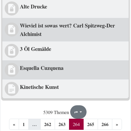
Alte Drucke
Wieviel ist sowas wert? Carl Spitzweg-Der
Alchimist
3 Öl Gemälde
Esquella Cuzquena
Kinetische Kunst
264
266
5309 Themen
Seite
von
«
1
…
262
263
265
266
»
264