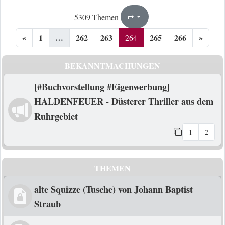
264
266
5309 Themen
Seite
von
«
1
…
262
263
265
266
»
264
BEKANNTMACHUNGEN
[#Buchvorstellung #Eigenwerbung]
HALDENFEUER - Düsterer Thriller aus dem
Ruhrgebiet
1
2
THEMEN
alte Squizze (Tusche) von Johann Baptist
Straub