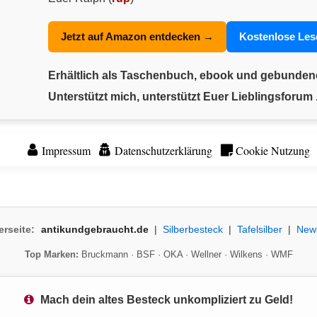
Jetzt auf Amazon entdecken →
Kostenlose Le
Erhältlich als Taschenbuch, ebook und gebunde
Unterstützt mich, unterstützt Euer Lieblingsforum .
Impressum
Datenschutzerklärung
Cookie Nutzung
erseite:
antikundgebraucht.de
|
Silberbesteck
|
Tafelsilber
|
New
Top Marken:
Bruckmann
·
BSF
·
OKA
·
Wellner
·
Wilkens
·
WMF
Mach dein altes Besteck unkompliziert zu Geld!