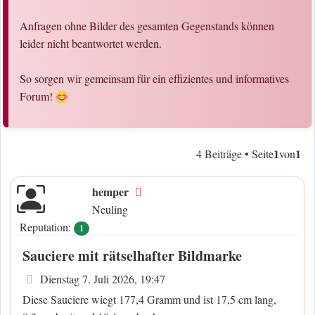
Anfragen ohne Bilder des gesamten Gegenstands können
leider nicht beantwortet werden.
So sorgen wir gemeinsam für ein effizientes und informatives
Forum!
1
1
4 Beiträge • Seite
von
hemper
Offline
Neuling
Reputation:
1
Sauciere mit rätselhafter Bildmarke
Beitrag
Dienstag 7. Juli 2026, 19:47
Diese Sauciere wiegt 177,4 Gramm und ist 17,5 cm lang,