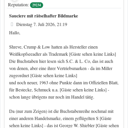
Reputation:
29234
Sauciere mit rätselhafter Bildmarke
Beitrag
Dienstag 7. Juli 2026, 21:19
Hallo,
Shreve, Crump & Low hatten als Hersteller einen
Weißkopfseeadler als Trademark
[Gäste sehen keine Links]
Die Buchstaben hier lesen sich S.C. & L. Co, das ist auch
von denen, aber eine ihrer Vertriebsmarken - da im Miller
zugeordnet
[Gäste sehen keine Links]
und noch neuer, 1963 ohne Punkte dann im Offiziellen Blatt,
für Bestecke, Schmuck u.a.
[Gäste sehen keine Links]
-
schon lange übrigens nur noch im Handel tätig.
Da (nur zum Zeigen) ist die Buchstabenreihe nochmal mit
einer anderen Handelsmarke, einem geflügelten S
[Gäste
sehen keine Links]
- das ist George W. Shiebler
[Gäste sehen