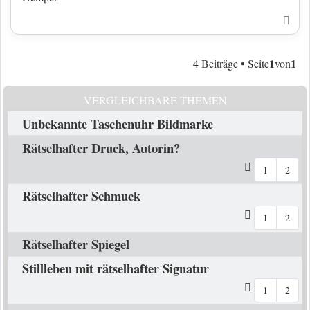
Nac
1
1
4 Beiträge • Seite
von
VERGLEICHBARE THEMEN
Unbekannte Taschenuhr Bildmarke
Rätselhafter Druck, Autorin?
1
2
Rätselhafter Schmuck
1
2
Rätselhafter Spiegel
Stillleben mit rätselhafter Signatur
1
2