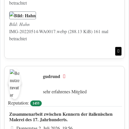
betrachtet
Bild: Hahn
IMG-20220514-WA0017.webp (288.13 KiB) 161 mal
betrachtet
Nac
gudrund
Offline
sehr erfahrenes Mitglied
Reputation:
1455
Zusammenarbeit zwischen Kennern der italienischen
Malerei des 17. Jahrhunderts.
Beitrag
Donnerstag 2. Juli 2026, 19:56