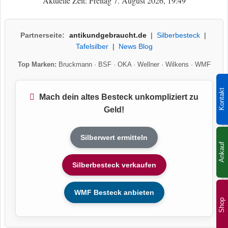
Aktuelle Zeit: Freitag 7. August 2026, 19:49
Partnerseite:
antikundgebraucht.de
|
Silberbesteck
|
Tafelsilber
|
News Blog
Top Marken:
Bruckmann
·
BSF
·
OKA
·
Wellner
·
Wilkens
·
WMF
Kontakt
Mach dein altes Besteck unkompliziert zu
Geld!
Silberwert ermitteln
Ankauf
Silberbesteck verkaufen
WMF Besteck anbieten
Shop