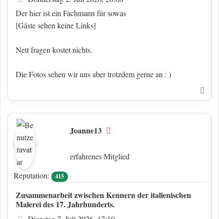
Der hier ist ein Fachmann für sowas
[Gäste sehen keine Links]
Nett fragen kostet nichts.
Die Fotos sehen wir uns aber trotzdem gerne an : )
Nac
Joanne13
Offline
erfahrenes Mitglied
Reputation:
415
Zusammenarbeit zwischen Kennern der italienischen
Malerei des 17. Jahrhunderts.
Beitrag
Dienstag 7. Juli 2026, 17:10