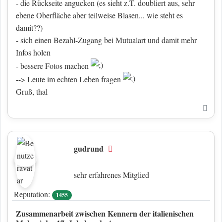
- die Rückseite angucken (es sieht z.T. doubliert aus, sehr
ebene Oberfläche aber teilweise Blasen... wie steht es
damit??)
- sich einen Bezahl-Zugang bei Mutualart und damit mehr
Infos holen
- bessere Fotos machen
--> Leute im echten Leben fragen
Gruß, thal
Nac
gudrund
Offline
sehr erfahrenes Mitglied
Reputation:
1455
Zusammenarbeit zwischen Kennern der italienischen