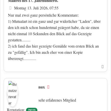
Malerei des 17. Jahrhunderts.
Beitrag
Montag 13. Juli 2026, 07:55
Nur mal zwei ganz persönliche Kommentare:
1) Mutualart ist ein ganz und gar widerlicher "Laden", über
den ich mich schon hundertmal geärgert habe, da sie einen
nicht einmal 10 Sekunden den Blick auf das Gezeigte
gestatten.........
2) ich fand das hier gezeigte Gemälde vom ersten Blick an
zu "gefällig". Ich bin auch eher von einer Kopie
überzeugt.............
Nac
nux
Offline
sehr erfahrenes Mitglied
Reputation:
29225