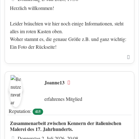
Herzlich willkommen!
Leider bräuchten wir hier noch einige Informationen, steht
alles im roten Kasten oben.
Woher stammt es, die genaue Größe z.B. und ganz wichtig:
Ein Foto der Rückseite!
Nac
Joanne13
Offline
erfahrenes Mitglied
Reputation:
415
Zusammenarbeit zwischen Kennern der italienischen
Malerei des 17. Jahrhunderts.
Beitrag
Donnerstag 2. Juli 2026, 20:08