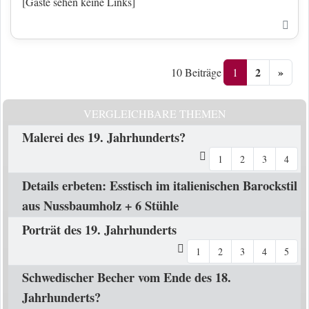
[Gäste sehen keine Links]
Nac
2
»
1
10 Beiträge
VERGLEICHBARE THEMEN
Malerei des 19. Jahrhunderts?
1
2
3
4
Details erbeten: Esstisch im italienischen Barockstil
aus Nussbaumholz + 6 Stühle
Porträt des 19. Jahrhunderts
1
2
3
4
5
Schwedischer Becher vom Ende des 18.
Jahrhunderts?