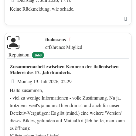
Keine Rückmeldung, wie schade..
Nac
thalasseus
Offline
erfahrenes Mitglied
Reputation:
1660
Zusammenarbeit zwischen Kennern der italienischen
Malerei des 17. Jahrhunderts.
Beitrag
Montag 13. Juli 2026, 02:29
Hallo zusammen,
- viel zu wenige Informationen - volle Zustimmung. Na ja,
trotzdem, weil's ja nunmal hier drin ist und auch für unser
Detektiv-Vergnügen: Es gibt (mind.) eine weitere 'Version'
dieses Bildes, gefunden auf MutualArt (Ich hoffe, man kann
es öffnen):
[Gäste sehen keine Links]