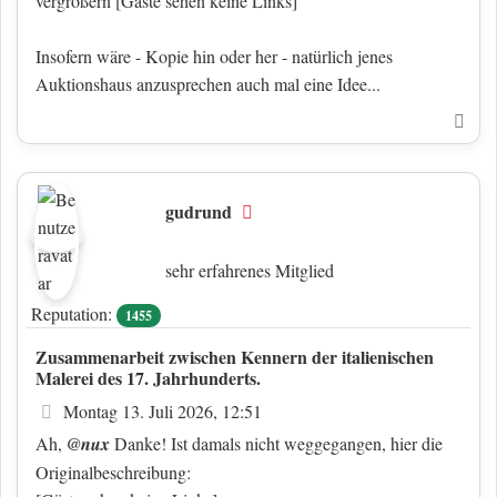
vergrößern
[Gäste sehen keine Links]
Insofern wäre - Kopie hin oder her - natürlich jenes
Auktionshaus anzusprechen auch mal eine Idee...
Nac
gudrund
Offline
sehr erfahrenes Mitglied
Reputation:
1455
Zusammenarbeit zwischen Kennern der italienischen
Malerei des 17. Jahrhunderts.
Beitrag
Montag 13. Juli 2026, 12:51
Ah,
@nux
Danke! Ist damals nicht weggegangen, hier die
Originalbeschreibung: