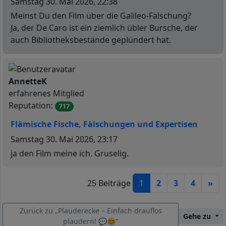
Beitrag
Samstag 30. Mai 2026, 22:38
Meinst Du den Film über die Galileo-Fälschung?
Ja, der De Caro ist ein ziemlich übler Bursche, der
auch Bibliotheksbestände geplündert hat.
N
Offline
AnnetteK
erfahrenes Mitglied
Reputation:
717
Flämische Fische, Fälschungen und Expertisen
Beitrag
Samstag 30. Mai 2026, 23:17
ja den Film meine ich. Gruselig.
N
25 Beiträge
1
2
3
4
»
Zurück zu „Plauderecke – Einfach drauflos
Gehe zu
plaudern! 💬😊“