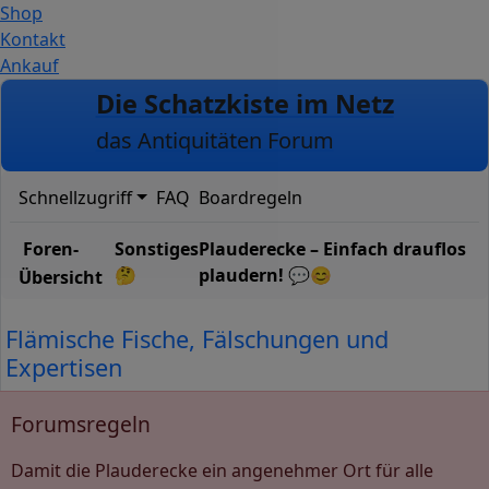
Shop
Kontakt
Ankauf
Zum Inhalt
Die Schatzkiste im Netz
das Antiquitäten Forum
Schnellzugriff
FAQ
Boardregeln
Foren-
Sonstiges
Plauderecke – Einfach drauflos
🤔
plaudern! 💬😊
Übersicht
Flämische Fische, Fälschungen und
Expertisen
Forumsregeln
Damit die Plauderecke ein angenehmer Ort für alle