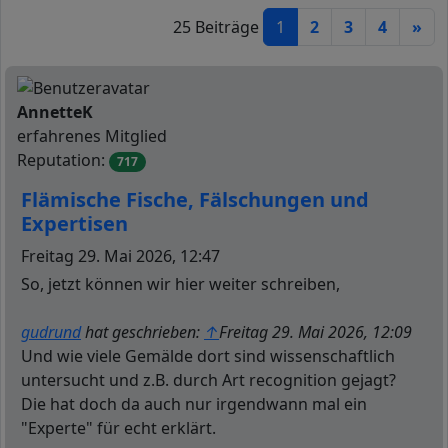
25 Beiträge
1
2
3
4
»
Offline
AnnetteK
erfahrenes Mitglied
Reputation:
717
Flämische Fische, Fälschungen und
Expertisen
Beitrag
Freitag 29. Mai 2026, 12:47
So, jetzt können wir hier weiter schreiben,
gudrund
hat geschrieben:
↑
Freitag 29. Mai 2026, 12:09
Und wie viele Gemälde dort sind wissenschaftlich
untersucht und z.B. durch Art recognition gejagt?
Die hat doch da auch nur irgendwann mal ein
"Experte" für echt erklärt.