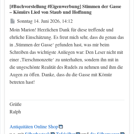
[#Buchvorstellung #Eigenwerbung] Stimmen der Gasse
– Kömürs Lied von Staub und Hoffnung
Beitrag
Sonntag 14. Juni 2026, 14:12
Moin Marion! Herzlichen Dank für diese treffende und
ehrliche Einschätzung. Es freut mich sehr, dass du genau das
in ‚Stimmen der Gasse‘ gefunden hast, was mir beim
Schreiben das wichtigste Anliegen war: Den Leser nicht mit
einer ‚Tierschmonzette‘ zu unterhalten, sondern ihn mit in
die ungeschönte Realität des Rudels zu nehmen und ihm die
Augen zu öffen. Danke, dass du die Gasse mit Kömür
betreten hast!
Grüße
Ralph
Antiquitäten Online Shop
u.a. mit
Silberbesteck
Tafelsilber
und
div Silberwaren