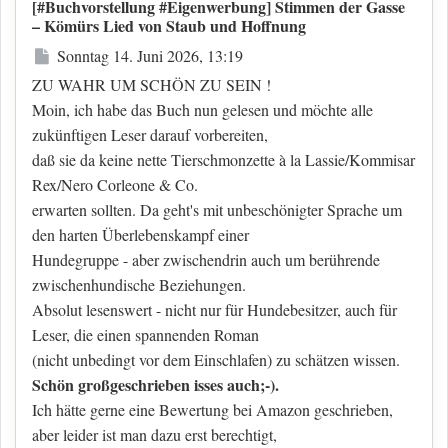
[#Buchvorstellung #Eigenwerbung] Stimmen der Gasse
– Kömürs Lied von Staub und Hoffnung
Beitrag
Sonntag 14. Juni 2026, 13:19
ZU WAHR UM SCHÖN ZU SEIN !
Moin, ich habe das Buch nun gelesen und möchte alle
zukünftigen Leser darauf vorbereiten,
daß sie da keine nette Tierschmonzette à la Lassie/Kommisar
Rex/Nero Corleone & Co.
erwarten sollten. Da geht's mit unbeschönigter Sprache um
den harten Überlebenskampf einer
Hundegruppe - aber zwischendrin auch um berührende
zwischenhundische Beziehungen.
Absolut lesenswert - nicht nur für Hundebesitzer, auch für
Leser, die einen spannenden Roman
(nicht unbedingt vor dem Einschlafen) zu schätzen wissen.
Schön großgeschrieben isses auch;-).
Ich hätte gerne eine Bewertung bei Amazon geschrieben,
aber leider ist man dazu erst berechtigt,