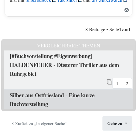
Nac
1
1
8 Beiträge • Seite
von
VERGLEICHBARE THEMEN
[#Buchvorstellung #Eigenwerbung]
HALDENFEUER - Düsterer Thriller aus dem
Ruhrgebiet
1
2
Silber aus Ostfriesland - Eine kurze
Buchvorstellung
Gehe zu
Zurück zu „In eigener Sache“