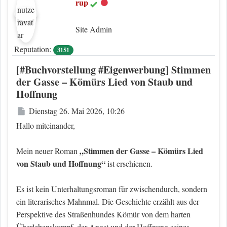
rup
Offline
Site Admin
Reputation:
3151
[#Buchvorstellung #Eigenwerbung] Stimmen
der Gasse – Kömürs Lied von Staub und
Hoffnung
Beitrag
Dienstag 26. Mai 2026, 10:26
Hallo miteinander,
„Stimmen der Gasse – Kömürs Lied
Mein neuer Roman
von Staub und Hoffnung“
ist erschienen.
Es ist kein Unterhaltungsroman für zwischendurch, sondern
ein literarisches Mahnmal. Die Geschichte erzählt aus der
Perspektive des Straßenhundes Kömür von dem harten
Überlebenskampf, der Angst und der Hoffnung seines