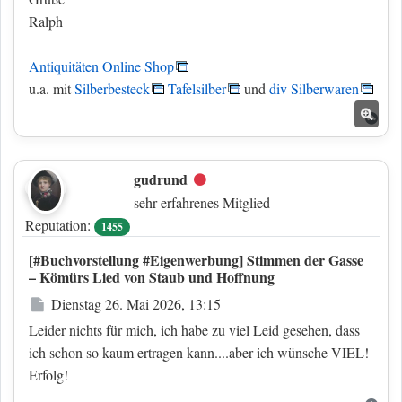
Ralph
Antiquitäten Online Shop
u.a. mit
Silberbesteck
Tafelsilber
und
div Silberwaren
Nac
gudrund
Offline
sehr erfahrenes Mitglied
Reputation:
1455
[#Buchvorstellung #Eigenwerbung] Stimmen der Gasse
– Kömürs Lied von Staub und Hoffnung
Beitrag
Dienstag 26. Mai 2026, 13:15
Leider nichts für mich, ich habe zu viel Leid gesehen, dass
ich schon so kaum ertragen kann....aber ich wünsche VIEL!
Erfolg!