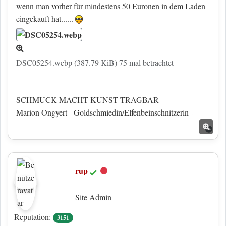
wenn man vorher für mindestens 50 Euronen in dem Laden
eingekauft hat......
DSC05254.webp (387.79 KiB) 75 mal betrachtet
SCHMUCK MACHT KUNST TRAGBAR
Marion Ongyert - Goldschmiedin/Elfenbeinschnitzerin -
Nac
rup
Offline
Site Admin
Reputation:
3151