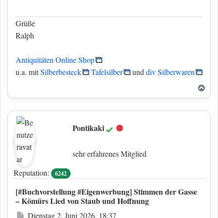
Grüße
Ralph
Antiquitäten Online Shop
u.a. mit
Silberbesteck
Tafelsilber
und
div Silberwaren
Nac
Pontikaki
Offline
sehr erfahrenes Mitglied
Reputation:
6242
[#Buchvorstellung #Eigenwerbung] Stimmen der Gasse
– Kömürs Lied von Staub und Hoffnung
Beitrag
Dienstag 2. Juni 2026, 18:37