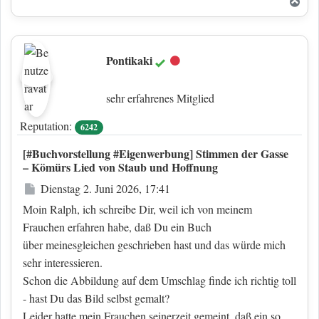
Nac
Pontikaki
Offline
sehr erfahrenes Mitglied
Reputation:
6242
[#Buchvorstellung #Eigenwerbung] Stimmen der Gasse
– Kömürs Lied von Staub und Hoffnung
Beitrag
Dienstag 2. Juni 2026, 17:41
Moin Ralph, ich schreibe Dir, weil ich von meinem
Frauchen erfahren habe, daß Du ein Buch
über meinesgleichen geschrieben hast und das würde mich
sehr interessieren.
Schon die Abbildung auf dem Umschlag finde ich richtig toll
- hast Du das Bild selbst gemalt?
Leider hatte mein Frauchen seinerzeit gemeint, daß ein so