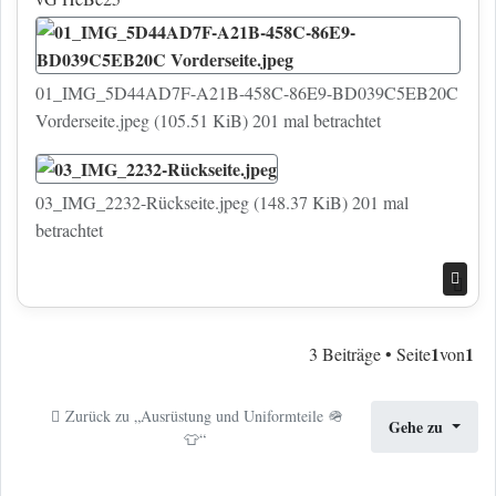
01_IMG_5D44AD7F-A21B-458C-86E9-BD039C5EB20C
Vorderseite.jpeg (105.51 KiB) 201 mal betrachtet
03_IMG_2232-Rückseite.jpeg (148.37 KiB) 201 mal
betrachtet
Nac
1
1
3 Beiträge • Seite
von
Zurück zu „Ausrüstung und Uniformteile 🪖
Gehe zu
👕“