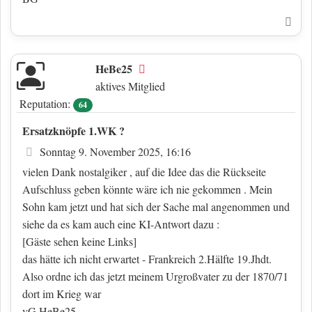
Nac
HeBe25
Offline
aktives Mitglied
Reputation:
64
Ersatzknöpfe 1.WK ?
Beitrag
Sonntag 9. November 2025, 16:16
vielen Dank nostalgiker , auf die Idee das die Rückseite
Aufschluss geben könnte wäre ich nie gekommen . Mein
Sohn kam jetzt und hat sich der Sache mal angenommen und
siehe da es kam auch eine KI-Antwort dazu :
[Gäste sehen keine Links]
das hätte ich nicht erwartet - Frankreich 2.Hälfte 19.Jhdt.
Also ordne ich das jetzt meinem Urgroßvater zu der 1870/71
dort im Krieg war
vG HeBe25