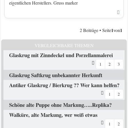
eigentlichen Herstellers. Gruss marker
Nac
1
1
2 Beiträge • Seite
von
VERGLEICHBARE THEMEN
Glaskrug mit Zinndeckel und Porzellanmalerei
1
2
3
Glaskrug Saftkrug unbekannter Herkunft
Antiker Glaskrug / Bierkrug ?? Wer kann helfen?
1
2
Schöne alte Puppe ohne Markung…..Replika?
Walküre, alte Markung, wer weiß etwas
1
2