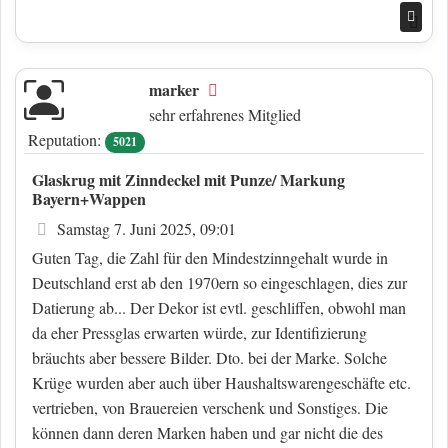
Nac
marker
Offline
sehr erfahrenes Mitglied
Reputation:
5021
Glaskrug mit Zinndeckel mit Punze/ Markung
Bayern+Wappen
Beitrag
Samstag 7. Juni 2025, 09:01
Guten Tag, die Zahl für den Mindestzinngehalt wurde in
Deutschland erst ab den 1970ern so eingeschlagen, dies zur
Datierung ab... Der Dekor ist evtl. geschliffen, obwohl man
da eher Pressglas erwarten würde, zur Identifizierung
bräuchts aber bessere Bilder. Dto. bei der Marke. Solche
Krüge wurden aber auch über Haushaltswarengeschäfte etc.
vertrieben, von Brauereien verschenk und Sonstiges. Die
können dann deren Marken haben und gar nicht die des