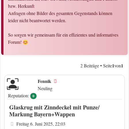
bzw. Herkunft
Anfragen ohne Bilder des gesamten Gegenstands können
leider nicht beantwortet werden.
So sorgen wir gemeinsam für ein effizientes und informatives
Forum!
1
1
2 Beiträge • Seite
von
Fennik
Offline
Neuling
Reputation:
0
Glaskrug mit Zinndeckel mit Punze/
Markung Bayern+Wappen
Beitrag
Freitag 6. Juni 2025, 22:03