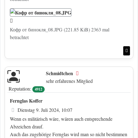
Кофр от бинокля_08.JPG (221.85 KiB) 2363 mal
betrachtet
Nac
Schmidtchen
Offline
sehr erfahrenes Mitglied
Reputation:
4912
Fernglas Koffer
Beitrag
Dienstag 9. Juli 2024, 10:07
Wenn es militärisch wäre, wären auch entsprechende
Abzeichen drauf.
Auch das zugehörige Fernglas wird man so nicht bestimmen