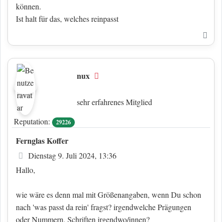
können.
Ist halt für das, welches reinpasst
Nac
nux
Offline
sehr erfahrenes Mitglied
Reputation:
29226
Fernglas Koffer
Beitrag
Dienstag 9. Juli 2024, 13:36
Hallo,
wie wäre es denn mal mit Größenangaben, wenn Du schon
nach 'was passt da rein' fragst? irgendwelche Prägungen
oder Nummern, Schriften irgendwo/innen?