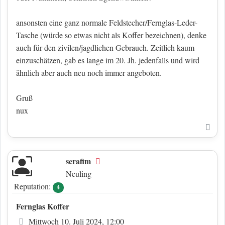
ansonsten eine ganz normale Feldstecher/Fernglas-Leder-
Tasche (würde so etwas nicht als Koffer bezeichnen), denke
auch für den zivilen/jagdlichen Gebrauch. Zeitlich kaum
einzuschätzen, gab es lange im 20. Jh. jedenfalls und wird
ähnlich aber auch neu noch immer angeboten.
Gruß
nux
Nac
serafim
Offline
Neuling
Reputation:
4
Fernglas Koffer
Beitrag
Mittwoch 10. Juli 2024, 12:00