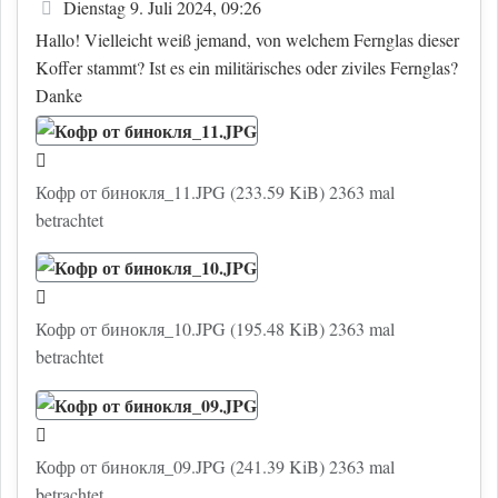
Beitrag
Dienstag 9. Juli 2024, 09:26
Hallo! Vielleicht weiß jemand, von welchem Fernglas dieser
Koffer stammt? Ist es ein militärisches oder ziviles Fernglas?
Danke
Кофр от бинокля_11.JPG (233.59 KiB) 2363 mal
betrachtet
Кофр от бинокля_10.JPG (195.48 KiB) 2363 mal
betrachtet
Кофр от бинокля_09.JPG (241.39 KiB) 2363 mal
betrachtet