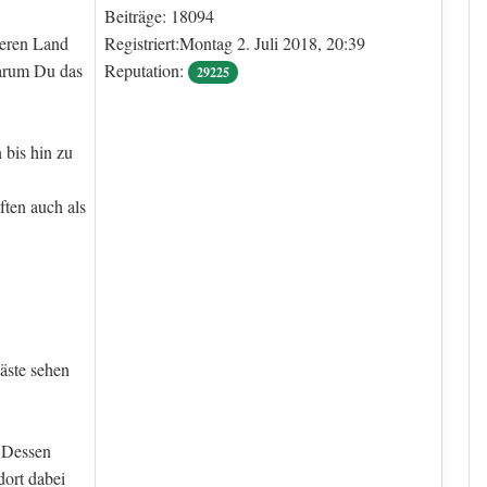
Beiträge: 18094
deren Land
Registriert:Montag 2. Juli 2018, 20:39
warum Du das
Reputation:
29225
 bis hin zu
ten auch als
äste sehen
. Dessen
dort dabei