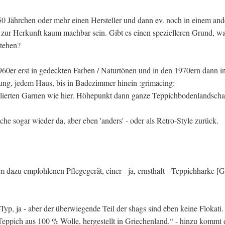
50 Jährchen oder mehr einen Hersteller und dann ev. noch in einem an
n zur Herkunft kaum machbar sein. Gibt es einen spezielleren Grund, 
stehen?
0er erst in gedeckten Farben / Naturtönen und in den 1970ern dann in
ng, jedem Haus, bis in Badezimmer hinein :grimacing:
elierten Garnen wie hier. Höhepunkt dann ganze Teppichbodenlandschaf
che sogar wieder da, aber eben 'anders' - oder als Retro-Style zurück.
m dazu empfohlenen Pflegegerät, einer - ja, ernsthaft - Teppichharke
[G
Typ, ja - aber der überwiegende Teil der shags sind eben keine Flokati
 Teppich aus 100 % Wolle, hergestellt in Griechenland.“ - hinzu kommt 