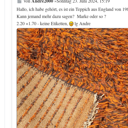
Beitrag
Andre2000
von
»
Sonntag 23. Juni 2024, 15:19
Hallo, ich habe gehört, es ist ein Teppich aus England von 19
Kann jemand mehr dazu sagen? Marke oder so ?
2.20 ×1.70 - keine Etiketten,
lg Andre