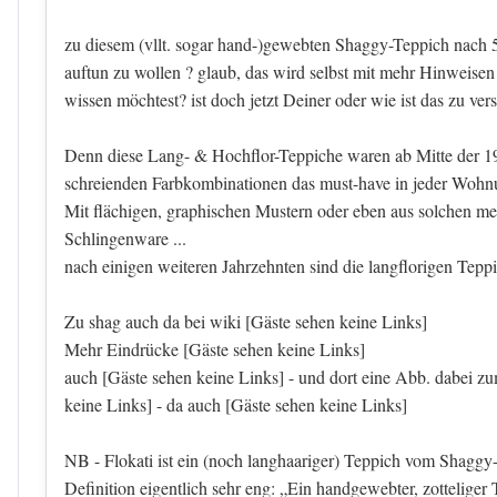
zu diesem (vllt. sogar hand-)gewebten Shaggy-Teppich nach 
auftun zu wollen ? glaub, das wird selbst mit mehr Hinweise
wissen möchtest? ist doch jetzt Deiner oder wie ist das zu ver
Denn diese Lang- & Hochflor-Teppiche waren ab Mitte der 196
schreienden Farbkombinationen das must-have in jeder Wohnu
Mit flächigen, graphischen Mustern oder eben aus solchen m
Schlingenware ...
nach einigen weiteren Jahrzehnten sind die langflorigen Teppi
Zu shag auch da bei wiki
[Gäste sehen keine Links]
Mehr Eindrücke
[Gäste sehen keine Links]
auch
[Gäste sehen keine Links]
- und dort eine Abb. dabei zu
keine Links]
- da auch
[Gäste sehen keine Links]
NB - Flokati ist ein (noch langhaariger) Teppich vom Shaggy-
Definition eigentlich sehr eng: „Ein handgewebter, zotteliger