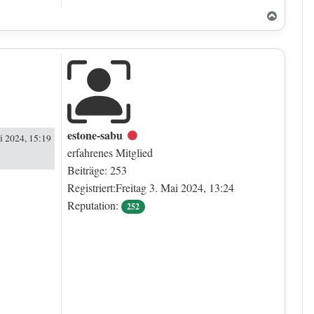
Nach o
estone-sabu
Offline
i 2024, 15:19
erfahrenes Mitglied
Beiträge: 253
Registriert:Freitag 3. Mai 2024, 13:24
Reputation:
252