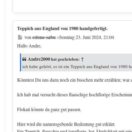
Teppich aus England von 1980 handgefertigt.
Beitrag
estone-sabu
von
»
Sonntag 23. Juni 2024, 21:04
Hallo Andre,
Andre2000
↑
hat geschrieben:
ich habe gehört, es ist ein Teppich aus England von 1980 ha
Könntest Du uns dazu noch ein bisschen mehr erzählen; war 
Ich hab mal versucht dieses flauschige hochflorige Erscheinun
Flokati könnte da ganz gut passen.
Hier wird die namensgebende Bedeutung gut erklärt.
Ein Teppich, flauschig und langflorig, hat Ähnlichkeit mit ein