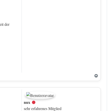
it der
Nach o
nux
Offline
sehr erfahrenes Mitglied