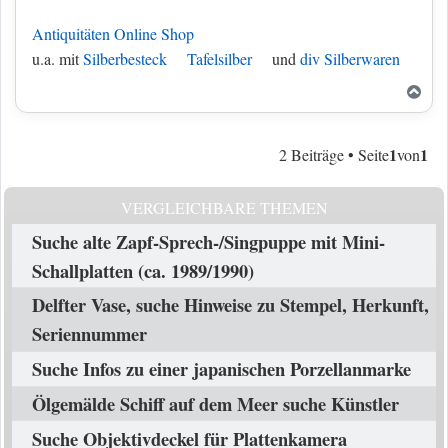
Antiquitäten Online Shop
u.a. mit
Silberbesteck
Tafelsilber
und
div Silberwaren
Nac
1
1
2 Beiträge • Seite
von
VERGLEICHBARE THEMEN
Suche alte Zapf-Sprech-/Singpuppe mit Mini-
Schallplatten (ca. 1989/1990)
Delfter Vase, suche Hinweise zu Stempel, Herkunft,
Seriennummer
Suche Infos zu einer japanischen Porzellanmarke
Ölgemälde Schiff auf dem Meer suche Künstler
Suche Objektivdeckel für Plattenkamera