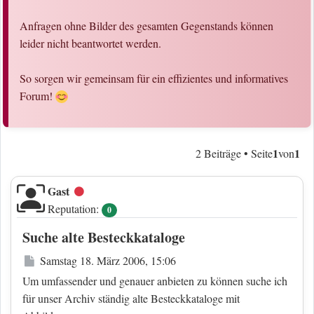
Anfragen ohne Bilder des gesamten Gegenstands können
leider nicht beantwortet werden.
So sorgen wir gemeinsam für ein effizientes und informatives
Forum!
1
1
2 Beiträge • Seite
von
Gast
Offline
Reputation:
0
Suche alte Besteckkataloge
Beitrag
Samstag 18. März 2006, 15:06
Um umfassender und genauer anbieten zu können suche ich
für unser Archiv ständig alte Besteckkataloge mit