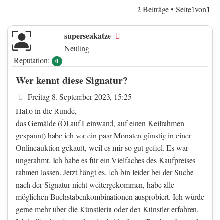
1
1
2 Beiträge • Seite
von
superseakatze
Offline
Neuling
Reputation:
0
Wer kennt diese Signatur?
Beitrag
Freitag 8. September 2023, 15:25
Hallo in die Runde,
das Gemälde (Öl auf Leinwand, auf einen Keilrahmen
gespannt) habe ich vor ein paar Monaten günstig in einer
Onlineauktion gekauft, weil es mir so gut gefiel. Es war
ungerahmt. Ich habe es für ein Vielfaches des Kaufpreises
rahmen lassen. Jetzt hängt es. Ich bin leider bei der Suche
nach der Signatur nicht weitergekommen, habe alle
möglichen Buchstabenkombinationen ausprobiert. Ich würde
gerne mehr über die Künstlerin oder den Künstler erfahren.