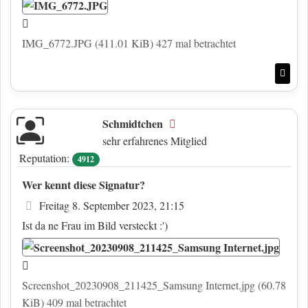
IMG_6772.JPG (411.01 KiB) 427 mal betrachtet
Nac
Schmidtchen
Offline
sehr erfahrenes Mitglied
Reputation:
4912
Wer kennt diese Signatur?
Beitrag
Freitag 8. September 2023, 21:15
Ist da ne Frau im Bild versteckt :')
Screenshot_20230908_211425_Samsung Internet.jpg (60.78
KiB) 409 mal betrachtet