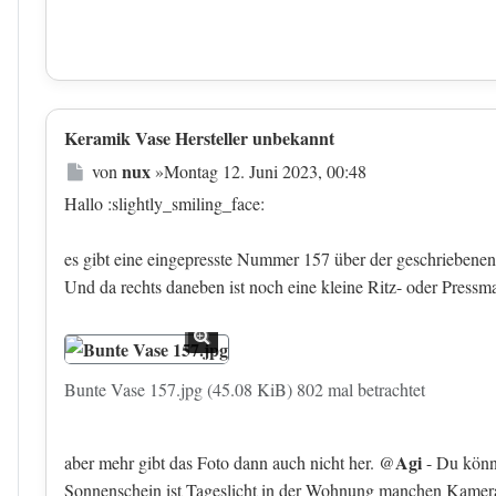
Keramik Vase Hersteller unbekannt
Beitrag
nux
von
»
Montag 12. Juni 2023, 00:48
Hallo :slightly_smiling_face:
es gibt eine eingepresste Nummer 157 über der geschriebenen -
Und da rechts daneben ist noch eine kleine Ritz- oder Pressm
Bunte Vase 157.jpg (45.08 KiB) 802 mal betrachtet
Agi
aber mehr gibt das Foto dann auch nicht her. @
- Du könnt
Sonnenschein ist Tageslicht in der Wohnung manchen Kameras 