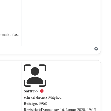
ermutet, dass
Nach o
Sartre99
Offline
sehr erfahrenes Mitglied
Beiträge: 3968
Registriert:Donnerstag 16. Januar 2020, 19:15