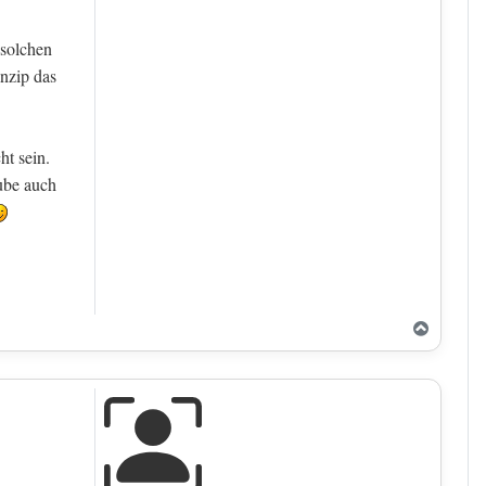
 solchen
inzip das
ht sein.
ube auch
Nach o