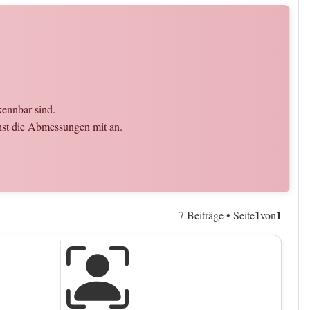
kennbar sind.
chst die Abmessungen mit an.
1
1
7 Beiträge • Seite
von