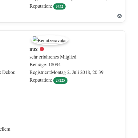
Reputation:
5432
Nach o
nux
Offline
sehr erfahrenes Mitglied
Beiträge: 18094
s Dekor.
Registriert:Montag 2. Juli 2018, 20:39
Reputation:
29225
ellem