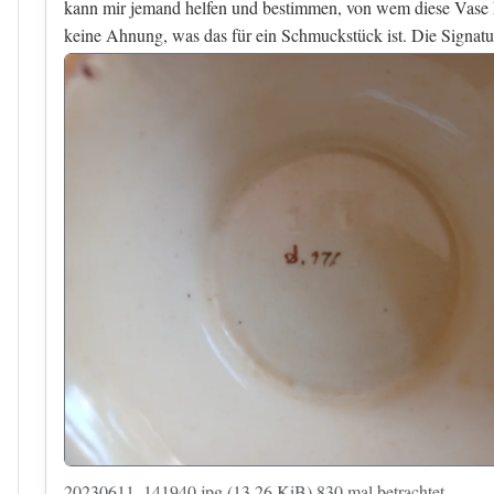
kann mir jemand helfen und bestimmen, von wem diese Vase he
keine Ahnung, was das für ein Schmuckstück ist. Die Signatur
20230611_141940.jpg (13.26 KiB) 830 mal betrachtet