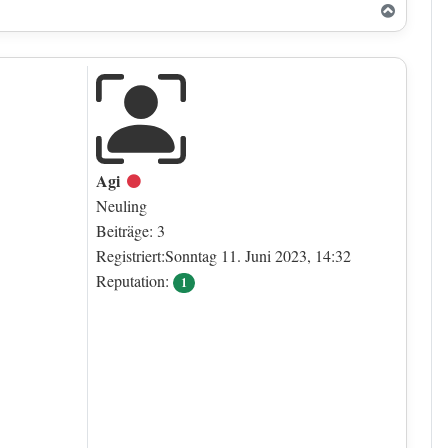
Nach o
Agi
Offline
Neuling
Beiträge: 3
Registriert:Sonntag 11. Juni 2023, 14:32
Reputation:
1