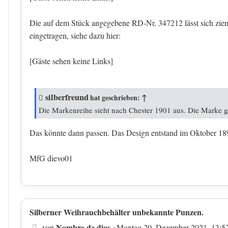
Die auf dem Stück angegebene RD-Nr. 347212 lässt sich ziem
eingetragen, siehe dazu hier:
[Gäste sehen keine Links]
silberfreund
↑
hat geschrieben:
Die Markenreihe sieht nach Chester 1901 aus. Die Marke g
Das könnte dann passen. Das Design entstand im Oktober 189
MfG dievo01
Silberner Weihrauchbehälter unbekannte Punzen.
Beitrag
Nombre de dios
von
»
Montag 20. Dezember 2021, 13:5