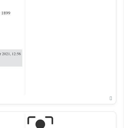
r 1899
 2021, 12:56
Nach o