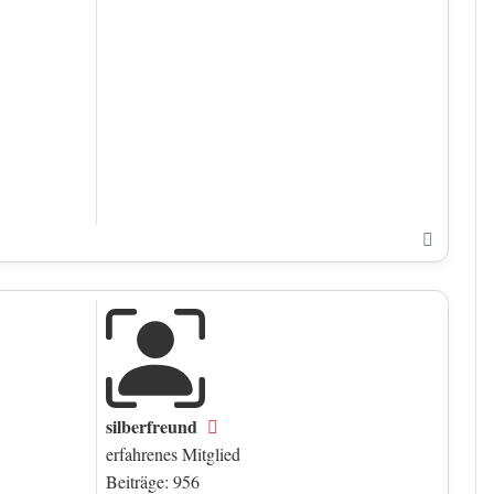
Nach o
silberfreund
Offline
erfahrenes Mitglied
Beiträge: 956