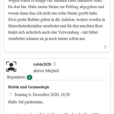
Wagen waren es knapp vier Stunden Fahrt (inklusive Stau)
bis dort hin. Habe meine Steine zur Prüfung abgegeben und
wusste dann dass ich nicht nur echte Steine geerbt habe.
Zwei große Rubine gehen in die Auktion, weitere werden in
Manschettenknöpfen verarbeitet und für den unechten Rest
findet sich sicherlich auch eine Verwendung - mit Silber
verarbeitet schauen sie ja noch immer schön aus.
Nac
rubin2020
Offline
aktives Mitglied
Reputation:
1
Rubin und Gemmologie
Beitrag
Sonntag 6. Dezember 2020, 10:28
Hallo 3rd gardenman,