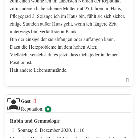
zum einen wohne ich im äußersten Norden der Republik,
zum anderen habe ich eine Mutter mit 95 Jahren im Haus,
Pflegegrad 3. Solange ich im Haus bin, fühlt sie sich sicher,
einige Stunden außer Huas geht, wenn ich längere Zeit
unterwegs bin, verfällt sie in Panik.
Bin der einzige der sie abfangen oder auffangen kann.
Dazu die Herzprobleme im dem hohen Alter.
Vielleicht verstehst du es jetzt, dass nicht jeder in deiner
Position ist.
Halt andere Lebensumstände.
Nac
Gast
Offline
Reputation:
0
Rubin und Gemmologie
Beitrag
Sonntag 6. Dezember 2020, 11:16