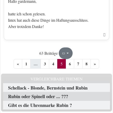
Hallo gardemann,
hatte ich schon gelesen.
Intex hat auch diese Dinge im Haftungsausschluss.
Aber trotzdem Danke!
Nac
5
8
63 Beiträge
Seite
von
«
1
…
3
4
6
7
8
»
5
VERGLEICHBARE THEMEN
Schellack - Blonde, Bernstein und Rubin
Rubin oder Spinell oder ... ???
Gibt es die Uhrenmarke Rubin ?