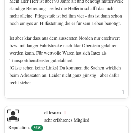
Mein alter Herr ist über 90 Jahre alt und benötigt mittlerweile
ständige Betreuung - selbst die Helferin schafft das nicht
mehr alleine. Pflegestufe ist bei ihm vier - das ist dann schon
noch einiges an Hilfestellung die er für sein Leben benötigt.
Ist aber klar dass aus dem äussersten Norden nur erschwert
bzw. mit langer Fahrtstrecke nach Idar Oberstein gefahren
werden kann. Für wertvolle Waren hat sich Intex als
Transportdienstleister gut etabliert -
[Gäste sehen keine Links]
Da kommen die Sachen wirklich
beim Adressaten an. Leider nicht ganz günstig - aber dafür
recht sicher.
Nac
el tesoro
Offline
sehr erfahrenes Mitglied
Reputation:
3535