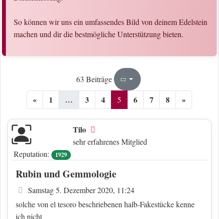
So können wir uns ein umfassendes Bild von deinem Edelstein
machen und dir die bestmögliche Unterstützung bieten.
5
8
63 Beiträge
Seite
von
«
1
…
3
4
6
7
8
»
5
Tilo
Offline
sehr erfahrenes Mitglied
Reputation:
1929
Rubin und Gemmologie
Beitrag
Samstag 5. Dezember 2020, 11:24
solche von el tesoro beschriebenen halb-Fakestücke kenne
ich nicht